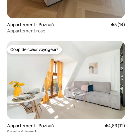
Appartement ⋅ Poznań
Évaluation
5 (14)
Appartement rose.
Coup de cœur voyageurs
Coup de cœur voyageurs
Appartement ⋅ Poznań
Évaluation mo
4,83 (12)
Studio élégant