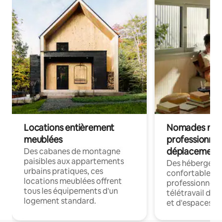
Locations entièrement
Nomades num
meublées
professionnel
déplacement
Des cabanes de montagne
paisibles aux appartements
Des hébergem
urbains pratiques, ces
confortables p
locations meublées offrent
professionnels
tous les équipements d'un
télétravail dis
logement standard.
et d'espaces de