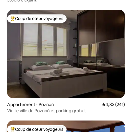
Coup de cœur voyageurs
Coups de cœur voyageurs les plus appréciés
Appartement ⋅ Poznań
Évaluation moy
4,83 (241)
Vieille ville de Poznań et parking gratuit
Coup de cœur voyageurs
Coups de cœur voyageurs les plus appréciés