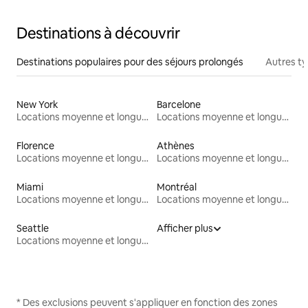
Destinations à découvrir
Destinations populaires pour des séjours prolongés
Autres t
New York
Barcelone
Locations moyenne et longue durée
Locations moyenne et longue durée
Florence
Athènes
Locations moyenne et longue durée
Locations moyenne et longue durée
Miami
Montréal
Locations moyenne et longue durée
Locations moyenne et longue durée
Seattle
Afficher plus
Locations moyenne et longue durée
* Des exclusions peuvent s'appliquer en fonction des zones