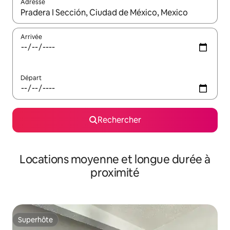
Adresse
Lorsque les résultats s'affichent, utilisez les flèches vers le hau
Arrivée
Départ
Rechercher
Locations moyenne et longue durée à
proximité
Superhôte
Superhôte