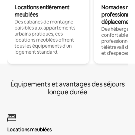
Locations entièrement
Nomades num
meublées
professionnel
déplacement
Des cabanes de montagne
paisibles aux appartements
Des hébergem
urbains pratiques, ces
confortables p
locations meublées offrent
professionnels
tous les équipements d'un
télétravail dis
logement standard.
et d'espaces de
Équipements et avantages des séjours
longue durée
Locations meublées