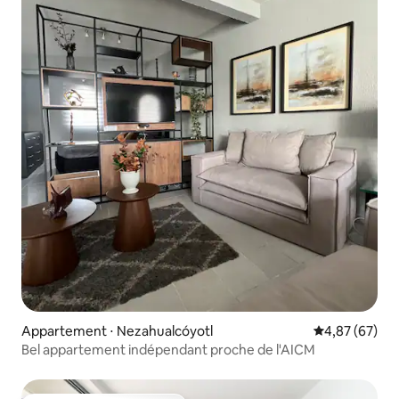
Appartement ⋅ Nezahualcóyotl
Évaluation mo
4,87 (67)
Bel appartement indépendant proche de l'AICM