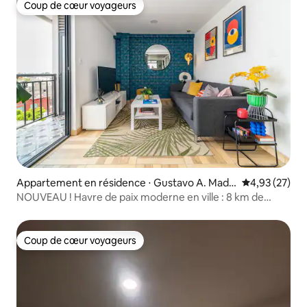
Coup de cœur voyageurs
Coup de cœur voyageurs
Appartement en résidence ⋅ Gustavo A. Made
Évaluation mo
4,93 (27)
ro
NOUVEAU ! Havre de paix moderne en ville : 8 km de
l'aéroport + parking gratuit
Coup de cœur voyageurs
Coup de cœur voyageurs