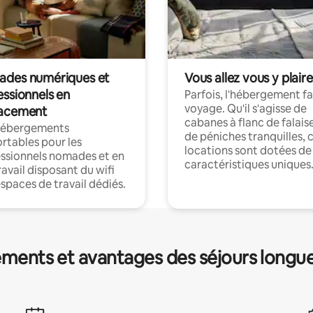
des numériques et
Vous allez vous y plaire
essionnels en
Parfois, l'hébergement fai
voyage. Qu'il s'agisse de
acement
cabanes à flanc de falais
hébergements
de péniches tranquilles, 
rtables pour les
locations sont dotées de
ssionnels nomades et en
caractéristiques uniques
ravail disposant du wifi
espaces de travail dédiés.
ments et avantages des séjours longu