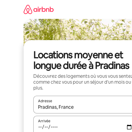
Aller
directement
au
contenu
Locations moyenne et
longue durée à Pradinas
Découvrez des logements où vous vous sente
comme chez vous pour un séjour d'un mois ou
plus.
Adresse
Lorsque les résultats s'affichent, utilisez les flèc
Arrivée