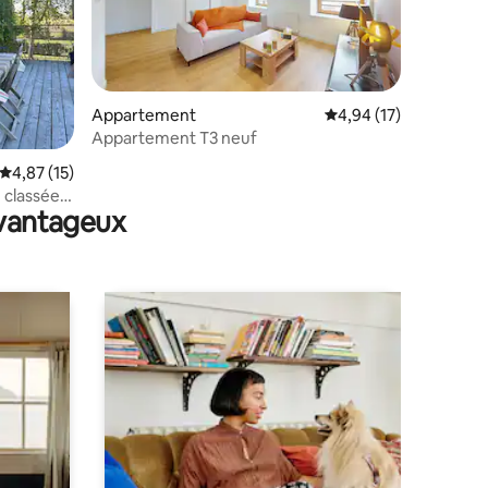
Appartement
Évaluation moyenne su
4,94 (17)
Appartement T3 neuf
taires : 4,83 sur 5
Évaluation moyenne sur la base de 15 commentaires : 4,87 sur 5
4,87 (15)
 classée
avantageux