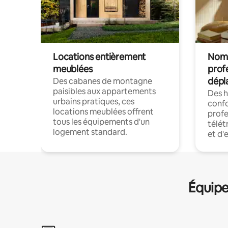
Locations entièrement
Noma
meublées
prof
dépl
Des cabanes de montagne
paisibles aux appartements
Des 
urbains pratiques, ces
confo
locations meublées offrent
profe
tous les équipements d'un
télét
logement standard.
et d'
Équipe