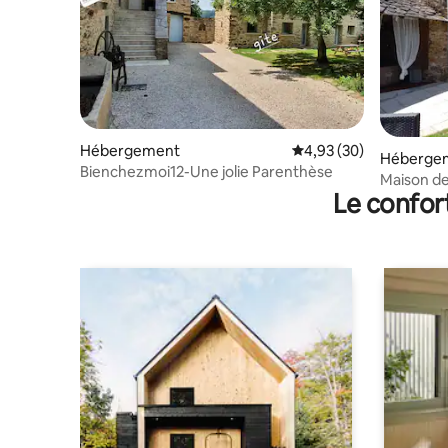
Hébergement
Évaluation moyenne sur
4,93 (30)
Héberge
Bienchezmoi12-Une jolie Parenthèse
Maison d
Le confor