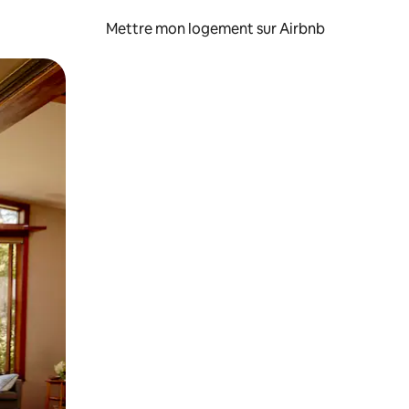
Mettre mon logement sur Airbnb
sant glisser.