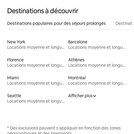
Destinations à découvrir
Destinations populaires pour des séjours prolongés
Destinati
New York
Barcelone
Locations moyenne et longue durée
Locations moyenne et longue durée
Florence
Athènes
Locations moyenne et longue durée
Locations moyenne et longue durée
Miami
Montréal
Locations moyenne et longue durée
Locations moyenne et longue durée
Seattle
Afficher plus
Locations moyenne et longue durée
* Des exclusions peuvent s'appliquer en fonction des zones
géographiques et des logements.