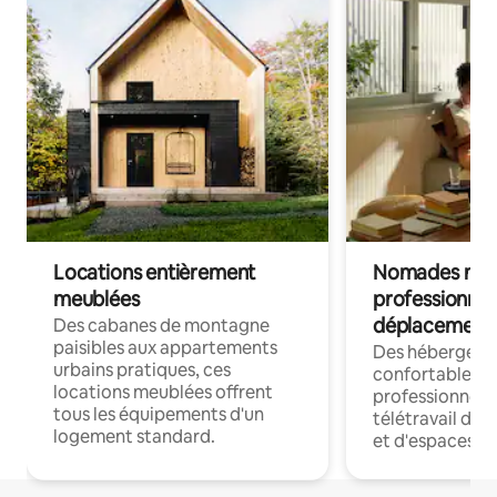
Locations entièrement
Nomades num
meublées
professionnel
déplacement
Des cabanes de montagne
paisibles aux appartements
Des hébergem
urbains pratiques, ces
confortables p
locations meublées offrent
professionnels
tous les équipements d'un
télétravail dis
logement standard.
et d'espaces de