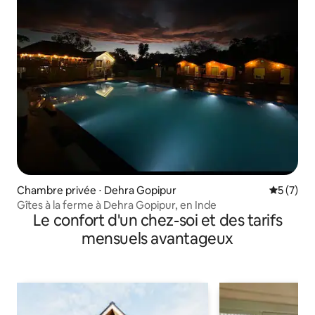
Chambre privée ⋅ Dehra Gopipur
Évaluatio
5 (7)
Gîtes à la ferme à Dehra Gopipur, en Inde
Le confort d'un chez-soi et des tarifs
mensuels avantageux