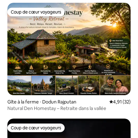
Coup de cœur voyageurs
Coup de cœur voyageurs
Gîte à la ferme ⋅ Dodun Rajputan
Évaluation mo
4,91 (32)
Natural Den Homestay – Retraite dans la vallée
Coup de cœur voyageurs
Coup de cœur voyageurs