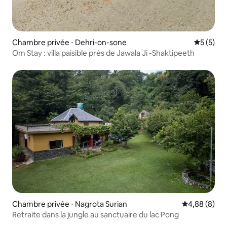
Chambre privée ⋅ Dehri-on-sone
Évaluatio
5 (5)
Om Stay : villa paisible près de Jawala Ji -Shaktipeeth
Chambre privée ⋅ Nagrota Surian
Évaluation m
4,88 (8)
Retraite dans la jungle au sanctuaire du lac Pong