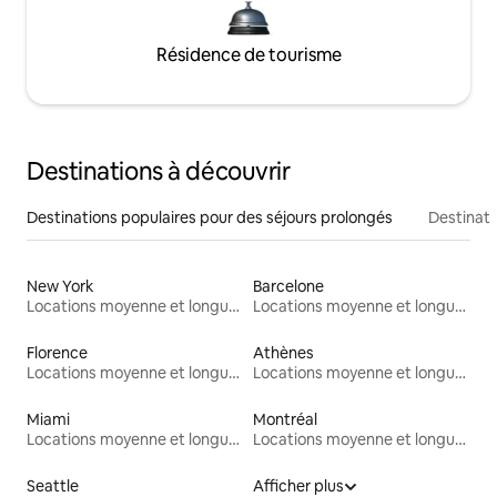
Résidence de tourisme
Destinations à découvrir
Destinations populaires pour des séjours prolongés
Destinati
New York
Barcelone
Locations moyenne et longue durée
Locations moyenne et longue durée
Florence
Athènes
Locations moyenne et longue durée
Locations moyenne et longue durée
Miami
Montréal
Locations moyenne et longue durée
Locations moyenne et longue durée
Seattle
Afficher plus