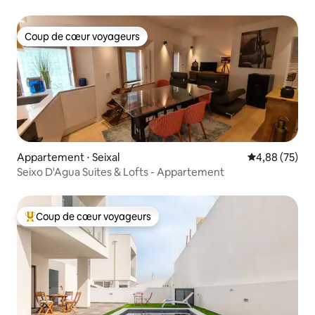
Coup de cœur voyageurs
Coup de cœur voyageurs
Appartement ⋅ Seixal
Évaluation mo
4,88 (75)
Seixo D'Agua Suites & Lofts - Appartement
Coup de cœur voyageurs
Coups de cœur voyageurs les plus appréciés