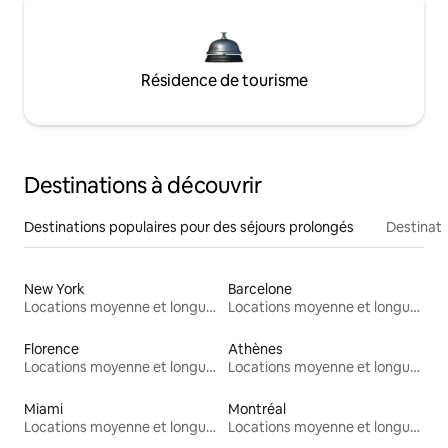
Résidence de tourisme
Destinations à découvrir
Destinations populaires pour des séjours prolongés
Destinati
New York
Barcelone
Locations moyenne et longue durée
Locations moyenne et longue durée
Florence
Athènes
Locations moyenne et longue durée
Locations moyenne et longue durée
Miami
Montréal
Locations moyenne et longue durée
Locations moyenne et longue durée