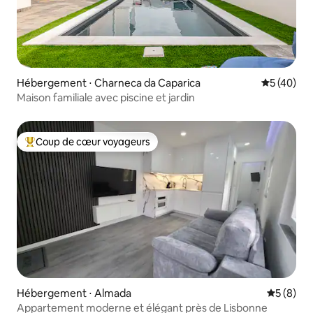
Hébergement ⋅ Charneca da Caparica
Évaluation
5 (40)
Maison familiale avec piscine et jardin
Coup de cœur voyageurs
Coups de cœur voyageurs les plus appréciés
Hébergement ⋅ Almada
Évaluatio
5 (8)
Appartement moderne et élégant près de Lisbonne