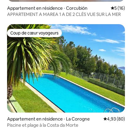
Appartement en résidence ⋅ Corcubión
Évaluation
5 (16)
APPARTEMENT A MAREA 1 A DE 2 CLÉS VUE SUR LA MER
Coup de cœur voyageurs
Coup de cœur voyageurs
Appartement en résidence ⋅ La Corogne
Évaluation mo
4,93 (80)
Piscine et plage à la Costa da Morte