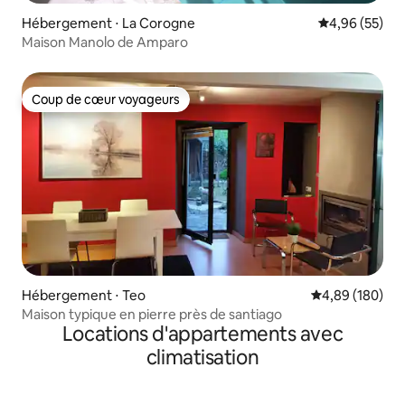
Hébergement ⋅ La Corogne
Évaluation mo
4,96 (55)
Maison Manolo de Amparo
Coup de cœur voyageurs
Coup de cœur voyageurs
Hébergement ⋅ Teo
Évaluation moy
4,89 (180)
Maison typique en pierre près de santiago
Locations d'appartements avec
climatisation