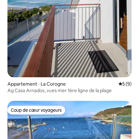
Appartement ⋅ La Corogne
Évaluatio
5 (9)
Ag Casa Arnados, vues mer 1ère ligne de la plage
Coup de cœur voyageurs
Coup de cœur voyageurs