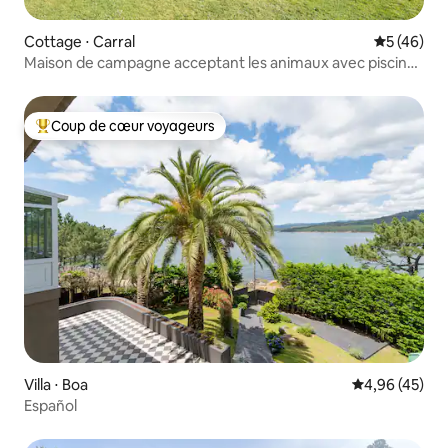
Cottage ⋅ Carral
Évaluation
5 (46)
Maison de campagne acceptant les animaux avec piscine
en Galice
Coup de cœur voyageurs
Coups de cœur voyageurs les plus appréciés
Villa ⋅ Boa
Évaluation mo
4,96 (45)
Español