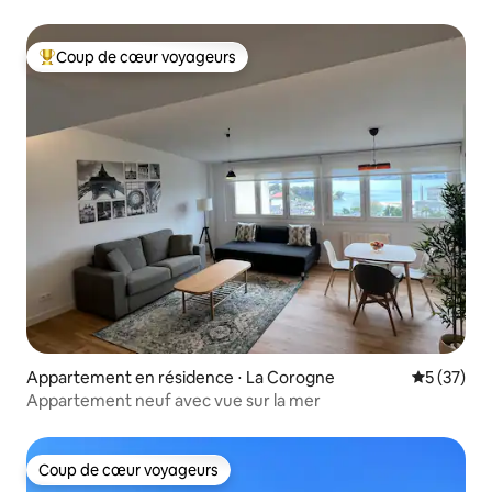
Coup de cœur voyageurs
Coups de cœur voyageurs les plus appréciés
Appartement en résidence ⋅ La Corogne
Évaluation
5 (37)
Appartement neuf avec vue sur la mer
Coup de cœur voyageurs
Coup de cœur voyageurs