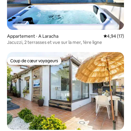
Appartement ⋅ A Laracha
Évaluation mo
4,94 (17)
Jacuzzi, 2 terrasses et vue sur la mer, 1ère ligne
Coup de cœur voyageurs
Coup de cœur voyageurs