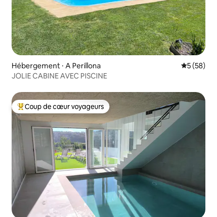
Hébergement ⋅ A Perillona
Évaluation
5 (58)
JOLIE CABINE AVEC PISCINE
Coup de cœur voyageurs
Coups de cœur voyageurs les plus appréciés