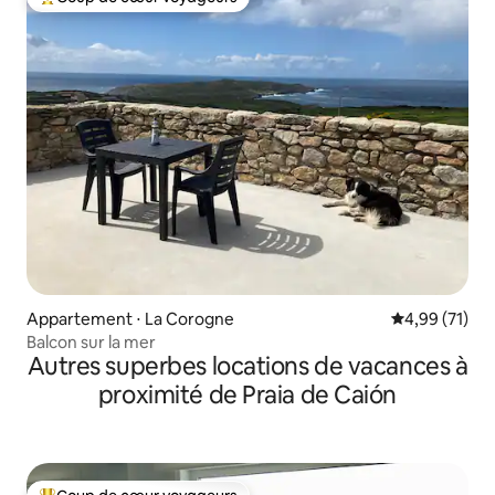
Coups de cœur voyageurs les plus appréciés
Appartement ⋅ La Corogne
Évaluation mo
4,99 (71)
Balcon sur la mer
Autres superbes locations de vacances à
proximité de Praia de Caión