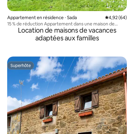
Appartement en résidence ⋅ Sada
Évaluation mo
4,92 (64)
15 % de réduction Appartement dans une maison de
Location de maisons de vacances
campagne
adaptées aux familles
Superhôte
Superhôte