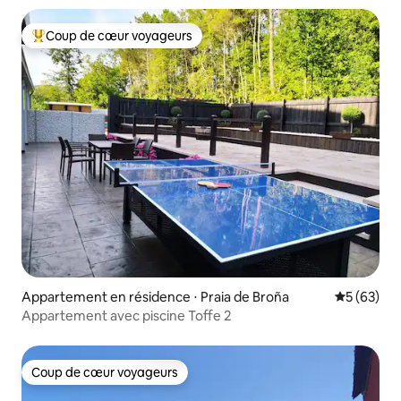
Coup de cœur voyageurs
Coups de cœur voyageurs les plus appréciés
Appartement en résidence ⋅ Praia de Broña
Évaluation
5 (63)
Appartement avec piscine Toffe 2
Coup de cœur voyageurs
Coup de cœur voyageurs