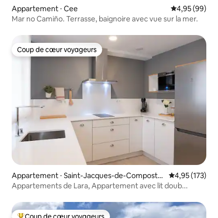
Appartement ⋅ Cee
Évaluation mo
4,95 (99)
Mar no Camiño. Terrasse, baignoire avec vue sur la mer.
Coup de cœur voyageurs
Coup de cœur voyageurs
Appartement ⋅ Saint-Jacques-de-Compostell
Évaluation moy
4,95 (173)
e
Appartements de Lara, Appartement avec lit doub...
Coup de cœur voyageurs