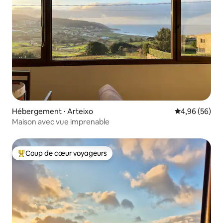
Hébergement ⋅ Arteixo
Évaluation mo
4,96 (56)
Maison avec vue imprenable
Coup de cœur voyageurs
Coups de cœur voyageurs les plus appréciés