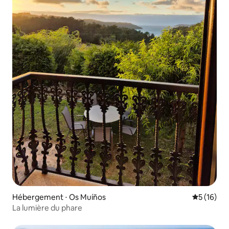
Hébergement ⋅ Os Muíños
Évaluation
5 (16)
La lumière du phare