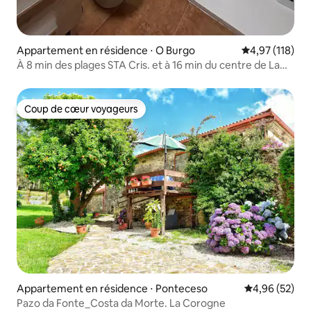
Appartement en résidence ⋅ O Burgo
Évaluation moy
4,97 (118)
À 8 min des plages STA Cris. et à 16 min du centre de La
Corogne
Coup de cœur voyageurs
Coup de cœur voyageurs
Appartement en résidence ⋅ Ponteceso
Évaluation mo
4,96 (52)
Pazo da Fonte_Costa da Morte. La Corogne