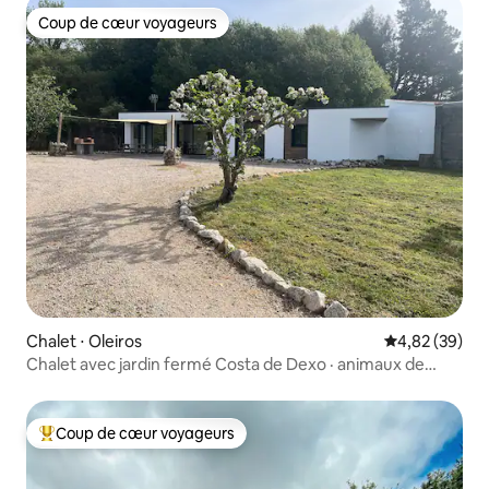
Coup de cœur voyageurs
Coup de cœur voyageurs
Chalet ⋅ Oleiros
Évaluation mo
4,82 (39)
Chalet avec jardin fermé Costa de Dexo · animaux de
compagnie
Coup de cœur voyageurs
Coups de cœur voyageurs les plus appréciés