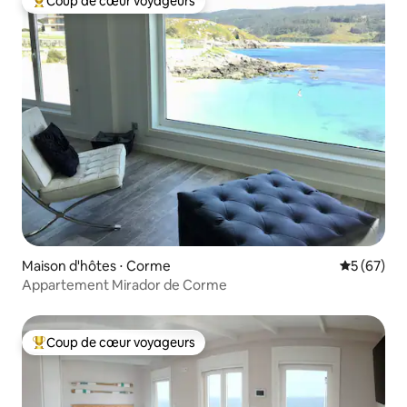
Coup de cœur voyageurs
Coups de cœur voyageurs les plus appréciés
Maison d'hôtes ⋅ Corme
Évaluation
5 (67)
Appartement Mirador de Corme
Coup de cœur voyageurs
Coups de cœur voyageurs les plus appréciés