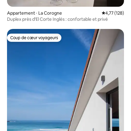
Appartement ⋅ La Corogne
Évaluation moy
4,77 (128)
Duplex près d'El Corte Inglés : confortable et privé
Coup de cœur voyageurs
Coup de cœur voyageurs