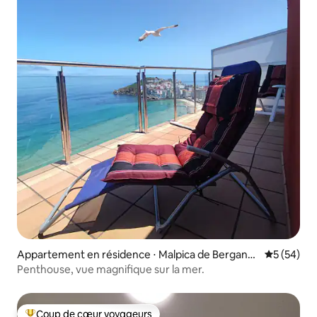
Appartement en résidence ⋅ Malpica de Berganti
Évaluation
5 (54)
ños
Penthouse, vue magnifique sur la mer.
Coup de cœur voyageurs