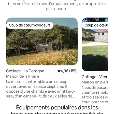
bien notés en termes d'emplacement, de propreté et
plus encore.
Coup de cœur voyageurs
Coup de cœur vo
Coup de cœur voyageurs
Coup de cœur vo
Cottage ⋅ La Corogne
Évaluation moyenne sur la base 
4,96 (159)
Maison de la Prairie
Cottage ⋅ Vedra
La maison confortable a un concept
Maison en pierre a
ouvert avec un espace diaphane. Il
Santiago
Nous disposons de 
dispose d'une chambre avec un lit king-
chambres, salon a
size, d'un canapé-lit, de deux salles de
et trois salles de b
bains et d'une petite cuisine. Il dispose
cour, porche et 2 
d'une connexion Wi-Fi gratuite, du
Équipements populaires dans les
fermé et clôturé 
chauffage, d'un bain à remous et d'une
compagnie, barbec