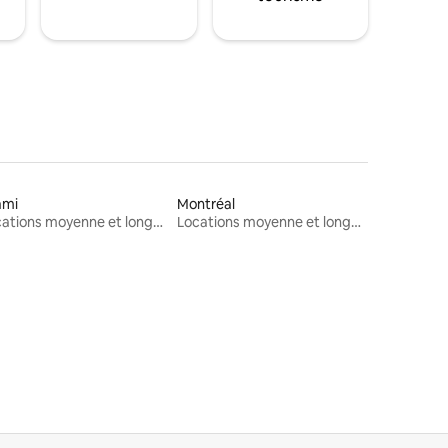
ami
Montréal
Locations moyenne et longue durée
Locations moyenne et longue durée