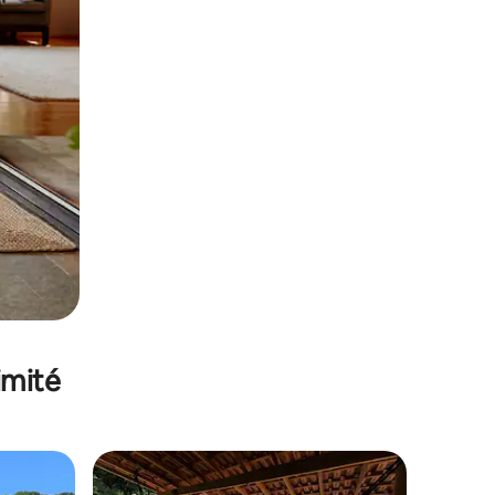
imité
lus appréciés