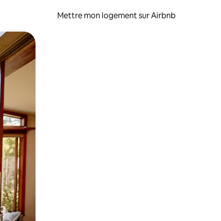
Mettre mon logement sur Airbnb
sant glisser.