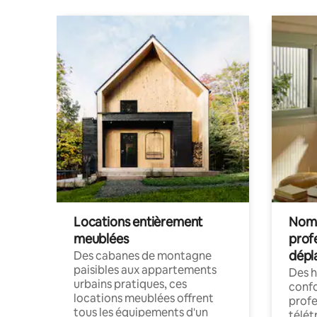
Locations entièrement
Noma
meublées
prof
dépl
Des cabanes de montagne
paisibles aux appartements
Des 
urbains pratiques, ces
confo
locations meublées offrent
profe
tous les équipements d'un
télét