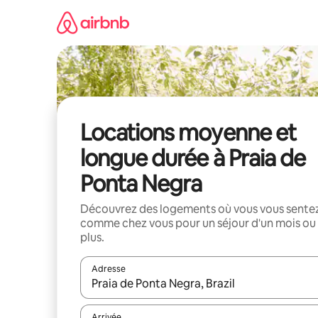
Aller
directement
au
contenu
Locations moyenne et
longue durée à Praia de
Ponta Negra
Découvrez des logements où vous vous sente
comme chez vous pour un séjour d'un mois ou
plus.
Adresse
Lorsque les résultats s'affichent, utilisez les flèc
Arrivée