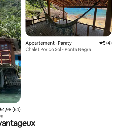
Appartement ⋅ Paraty
Évaluation moyenn
5 (4)
Chalet Por do Sol - Ponta Negra
taires : 4,96 sur 5
Évaluation moyenne sur la base de 54 commentaires : 4,98 sur 5
4,98 (54)
ua
avantageux