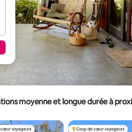
tions moyenne et longue durée à prox
 cœur voyageurs
Coup de cœur voyageurs
 cœur voyageurs
Coups de cœur voyageurs les p