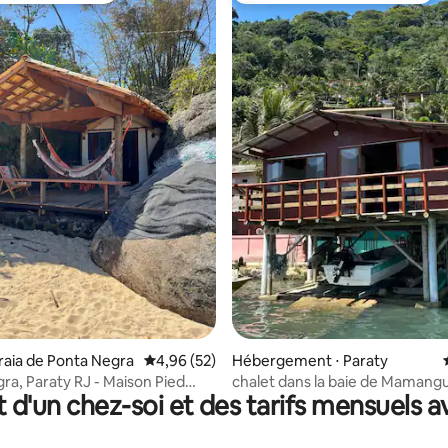
 la base de 54 commentaires : 4,98 sur 5
Praia de Ponta Negra
Évaluation moyenne sur la base de 52 commen
4,96 (52)
Hébergement ⋅ Paraty
ra, Paraty RJ - Maison Pied
chalet dans la baie de Mamang
t d'un chez-soi et des tarifs mensuels 
ble.