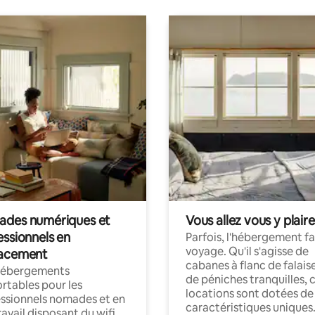
des numériques et
Vous allez vous y plaire
essionnels en
Parfois, l'hébergement fai
voyage. Qu'il s'agisse de
acement
cabanes à flanc de falais
hébergements
de péniches tranquilles, 
rtables pour les
locations sont dotées de
ssionnels nomades et en
caractéristiques uniques
ravail disposant du wifi