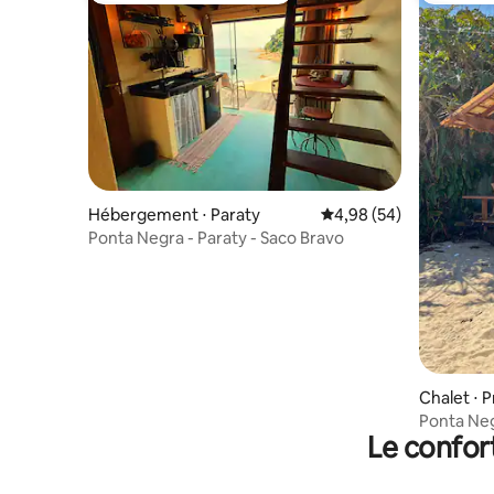
Hébergement ⋅ Paraty
Évaluation moyenne sur
4,98 (54)
Ponta Negra - Paraty - Saco Bravo
Chalet ⋅ 
Ponta Neg
Le confor
dans le sa