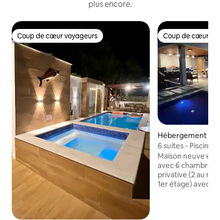
plus encore.
Coup de cœur voyageurs
Coup de cœur vo
Coup de cœur voyageurs
Coup de cœur vo
Hébergement ⋅ Ip
6 suites - Piscine 
Maison neuve et 
avec 6 chambres a
privative (2 au re
1er étage) avec des
personnes, toutes 
individuelle et d
Secrétaire inclus t