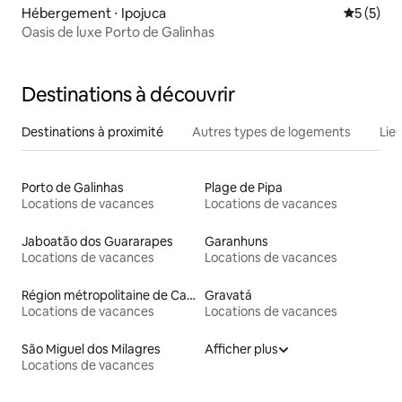
Hébergement ⋅ Ipojuca
Évaluatio
5 (5)
Oasis de luxe Porto de Galinhas
Destinations à découvrir
Destinations à proximité
Autres types de logements
Lie
Porto de Galinhas
Plage de Pipa
Locations de vacances
Locations de vacances
Jaboatão dos Guararapes
Garanhuns
Locations de vacances
Locations de vacances
Région métropolitaine de Campina Grande
Gravatá
Locations de vacances
Locations de vacances
São Miguel dos Milagres
Afficher plus
Locations de vacances