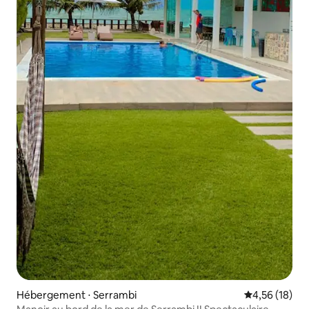
Hébergement ⋅ Serrambi
Évaluation mo
4,56 (18)