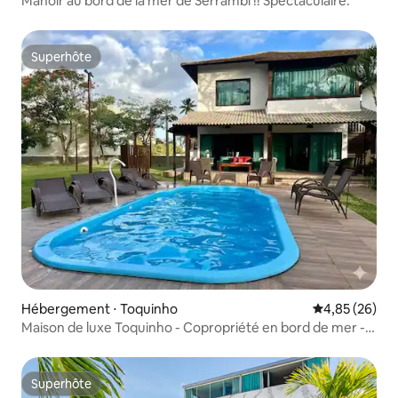
Manoir au bord de la mer de Serrambi !! Spectaculaire.
Superhôte
Superhôte
Hébergement ⋅ Toquinho
Évaluation mo
4,85 (26)
Maison de luxe Toquinho - Copropriété en bord de mer -
Piscine.
Superhôte
Superhôte