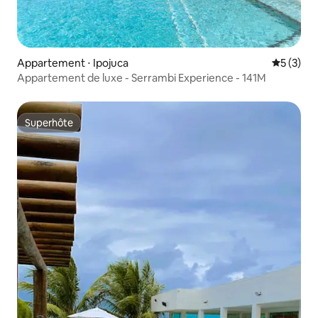
Appartement ⋅ Ipojuca
Évaluatio
5 (3)
Appartement de luxe - Serrambi Experience - 141M
Superhôte
Superhôte