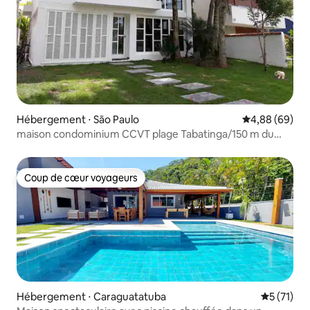
Hébergement ⋅ São Paulo
Évaluation mo
4,88 (69)
maison condominium CCVT plage Tabatinga/150 m du
sable
Coup de cœur voyageurs
Coup de cœur voyageurs
Hébergement ⋅ Caraguatatuba
Évaluation
5 (71)