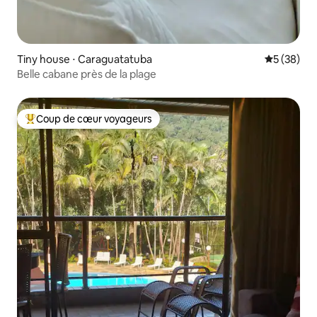
Tiny house ⋅ Caraguatatuba
Évaluation
5 (38)
Belle cabane près de la plage
Coup de cœur voyageurs
Coups de cœur voyageurs les plus appréciés