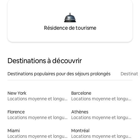
Résidence de tourisme
Destinations à découvrir
Destinations populaires pour des séjours prolongés
Destinati
New York
Barcelone
Locations moyenne et longue durée
Locations moyenne et longue durée
Florence
Athènes
Locations moyenne et longue durée
Locations moyenne et longue durée
Miami
Montréal
Locations moyenne et longue durée
Locations moyenne et longue durée