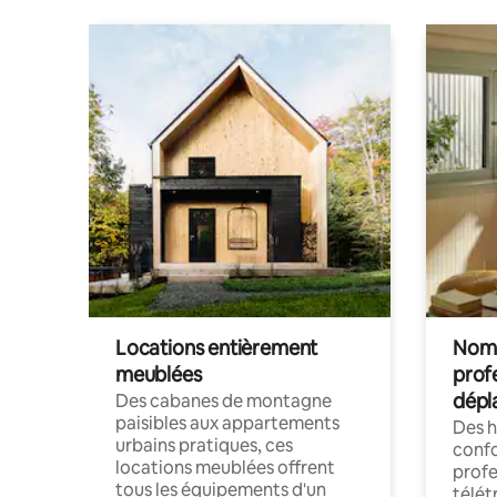
Locations entièrement
Noma
meublées
prof
dépl
Des cabanes de montagne
paisibles aux appartements
Des 
urbains pratiques, ces
confo
locations meublées offrent
profe
tous les équipements d'un
télét