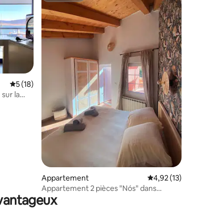
Évaluation moyenne sur la base de 18 commentaires : 5 sur 5
5 (18)
sur la
entaires : 4,9 sur 5
Appartement
Évaluation moyenne su
4,92 (13)
Appartement 2 pièces "Nós" dans
avantageux
maison d'hôte