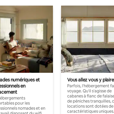
des numériques et
Vous allez vous y plaire
essionnels en
Parfois, l'hébergement fai
voyage. Qu'il s'agisse de
acement
cabanes à flanc de falais
hébergements
de péniches tranquilles, 
rtables pour les
locations sont dotées de
ssionnels nomades et en
caractéristiques uniques
ravail disposant du wifi