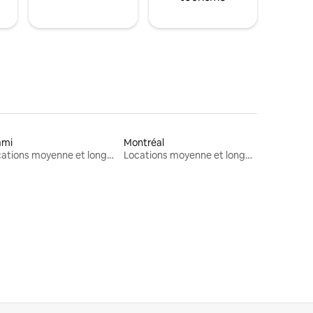
ami
Montréal
Locations moyenne et longue durée
Locations moyenne et longue durée