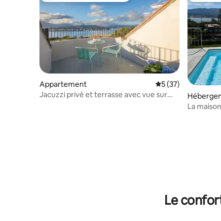
Appartement
Évaluation moyenne
5 (37)
Jacuzzi privé et terrasse avec vue sur
Héberge
l'estuaire
La maison
Le confor