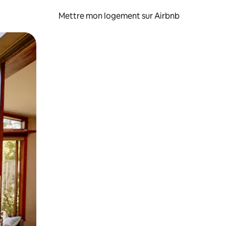
Mettre mon logement sur Airbnb
sant glisser.