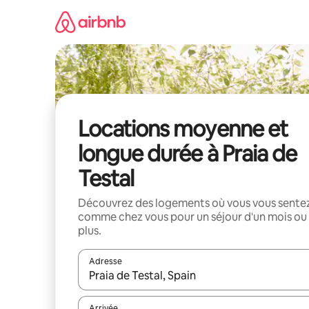
Aller
directement
au
contenu
Locations moyenne et
longue durée à Praia de
Testal
Découvrez des logements où vous vous sente
comme chez vous pour un séjour d'un mois ou
plus.
Adresse
Lorsque les résultats s'affichent, utilisez les flèc
Arrivée