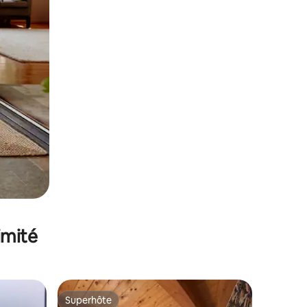
imité
Superhôte
lus appréciés
Superhôte