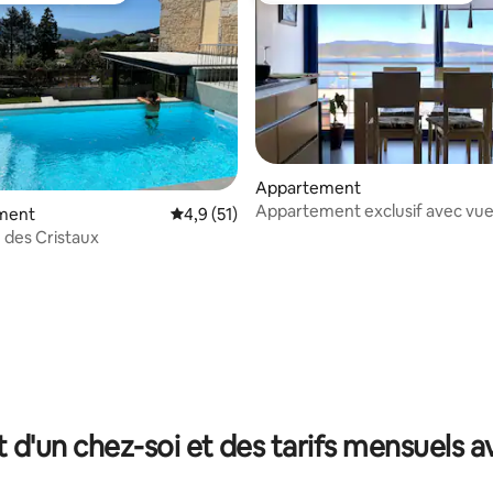
 sur la base de 37 commentaires : 5 sur 5
Appartement
Appartement exclusif avec vue 
ment
Évaluation moyenne sur la base de 51 comm
4,9 (51)
mer
 des Cristaux
t d'un chez-soi et des tarifs mensuels 