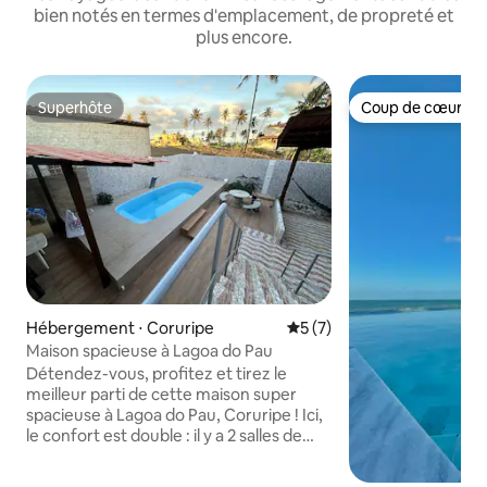
bien notés en termes d'emplacement, de propreté et
plus encore.
Superhôte
Coup de cœur vo
Superhôte
Coup de cœur vo
Hébergement ⋅ Coruripe
Évaluation moyenne sur la 
5 (7)
Maison spacieuse à Lagoa do Pau
Détendez-vous, profitez et tirez le
meilleur parti de cette maison super
spacieuse à Lagoa do Pau, Coruripe ! Ici,
le confort est double : il y a 2 salles de
bains privatives + 2 chambres, 2 cuisines
équipées (idéales pour ceux qui aiment