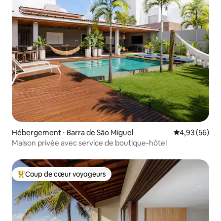
Hébergement ⋅ Barra de São Miguel
Évaluation mo
4,93 (56)
Maison privée avec service de boutique-hôtel
Coup de cœur voyageurs
Coups de cœur voyageurs les plus appréciés