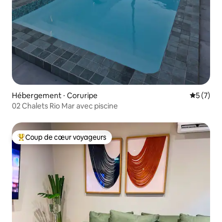
Hébergement ⋅ Coruripe
Évaluatio
5 (7)
02 Chalets Rio Mar avec piscine
Coup de cœur voyageurs
Coups de cœur voyageurs les plus appréciés