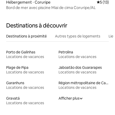
Hébergement ⋅ Coruripe
Évaluation
5 (13)
Bord de mer avec piscine Miai de cima Coruripe/AL
Destinations à découvrir
Destinations à proximité
Autres types de logements
Lie
Porto de Galinhas
Petrolina
Locations de vacances
Locations de vacances
Plage de Pipa
Jaboatão dos Guararapes
Locations de vacances
Locations de vacances
Garanhuns
Région métropolitaine de Campina Grande
Locations de vacances
Locations de vacances
Gravatá
Afficher plus
Locations de vacances