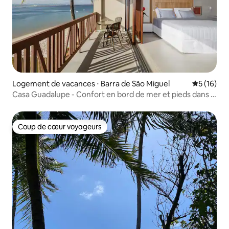
Logement de vacances ⋅ Barra de São Miguel
Évaluation
5 (16)
Casa Guadalupe - Confort en bord de mer et pieds dans le
sable
Coup de cœur voyageurs
Coup de cœur voyageurs