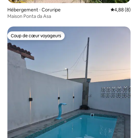
Hébergement ⋅ Coruripe
Évaluation m
4,88 (8)
Maison Ponta da Asa
Coup de cœur voyageurs
Coup de cœur voyageurs