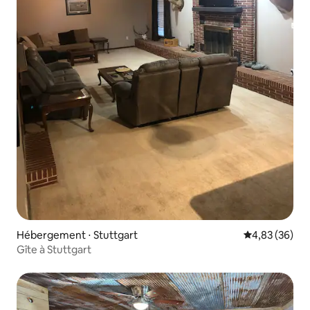
Hébergement ⋅ Stuttgart
Évaluation mo
4,83 (36)
Gîte à Stuttgart