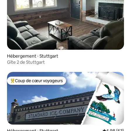
Hébergement ⋅ Stuttgart
Gîte 2 de Stuttgart
Coup de cœur voyageurs
Coups de cœur voyageurs les plus appréciés
Hébergement ⋅ Stuttgart
Évaluation mo
4,98 (63)