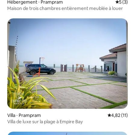
Hébergement ⋅ Prampram
Évaluatio
5 (3)
Maison de trois chambres entièrement meublée à louer
Villa ⋅ Prampram
Évaluation mo
4,82 (11)
Villa de luxe sur la plage à Empire Bay