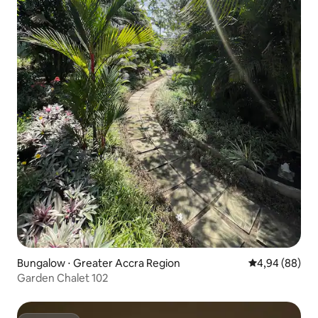
Bungalow ⋅ Greater Accra Region
Évaluation mo
4,94 (88)
Garden Chalet 102