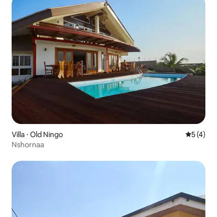
Villa ⋅ Old Ningo
Évaluatio
5 (4)
Nshornaa