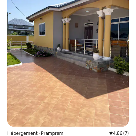
Hébergement ⋅ Prampram
Évaluation m
4,86 (7)