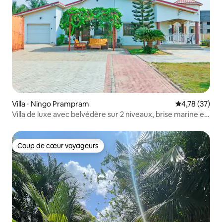
Villa ⋅ Ningo Prampram
Évaluation mo
4,78 (37)
Villa de luxe avec belvédère sur 2 niveaux, brise marine et
électricité 24h/24
Coup de cœur voyageurs
Coup de cœur voyageurs