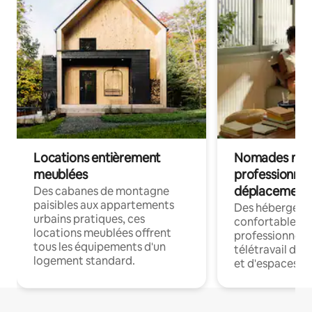
Locations entièrement
Nomades num
meublées
professionnel
déplacement
Des cabanes de montagne
paisibles aux appartements
Des hébergem
urbains pratiques, ces
confortables p
locations meublées offrent
professionnels
tous les équipements d'un
télétravail dis
logement standard.
et d'espaces de