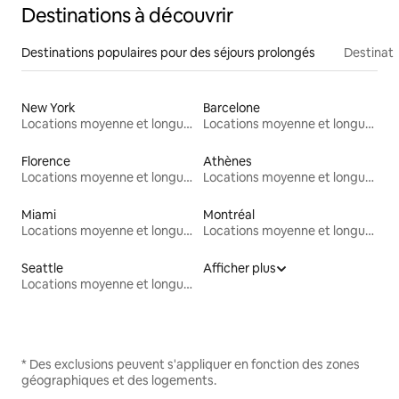
Destinations à découvrir
Destinations populaires pour des séjours prolongés
Destinati
New York
Barcelone
Locations moyenne et longue durée
Locations moyenne et longue durée
Florence
Athènes
Locations moyenne et longue durée
Locations moyenne et longue durée
Miami
Montréal
Locations moyenne et longue durée
Locations moyenne et longue durée
Seattle
Afficher plus
Locations moyenne et longue durée
* Des exclusions peuvent s'appliquer en fonction des zones
géographiques et des logements.