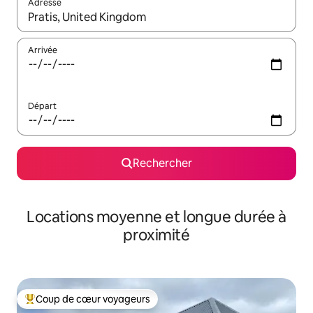
Adresse
Lorsque les résultats s'affichent, utilisez les flèches vers le hau
Arrivée
Départ
Rechercher
Locations moyenne et longue durée à
proximité
Coup de cœur voyageurs
Coups de cœur voyageurs les plus appréciés