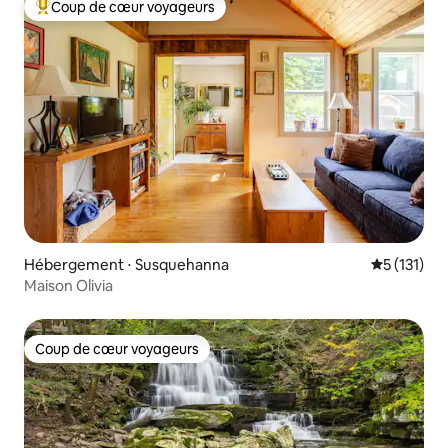
Coup de cœur voyageurs
Coups de cœur voyageurs les plus appréciés
Hébergement ⋅ Susquehanna
Évaluation 
5 (131)
Maison Olivia
Coup de cœur voyageurs
Coup de cœur voyageurs