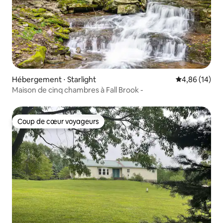
Hébergement ⋅ Starlight
Évaluation mo
4,86 (14)
Maison de cinq chambres à Fall Brook -
Coup de cœur voyageurs
Coup de cœur voyageurs