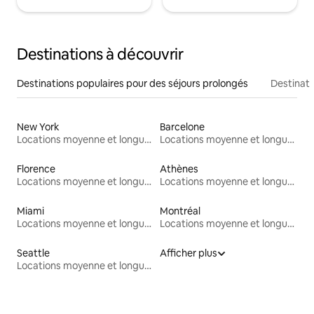
Destinations à découvrir
Destinations populaires pour des séjours prolongés
Destinati
New York
Barcelone
Locations moyenne et longue durée
Locations moyenne et longue durée
Florence
Athènes
Locations moyenne et longue durée
Locations moyenne et longue durée
Miami
Montréal
Locations moyenne et longue durée
Locations moyenne et longue durée
Seattle
Afficher plus
Locations moyenne et longue durée