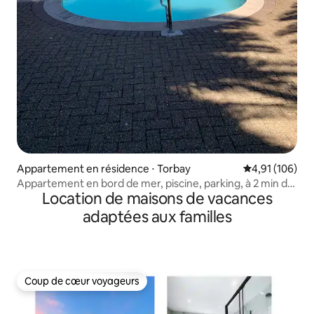
Appartement en résidence ⋅ Torbay
Évaluation moy
4,91 (106)
Appartement en bord de mer, piscine, parking, à 2 min de
Location de maisons de vacances
la plage.
adaptées aux familles
Coup de cœur voyageurs
Coup de cœur voyageurs