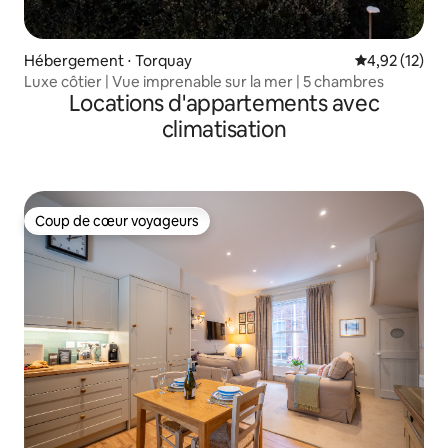
Hébergement ⋅ Torquay
Évaluation mo
4,92 (12)
Luxe côtier | Vue imprenable sur la mer | 5 chambres
Locations d'appartements avec
climatisation
Coup de cœur voyageurs
Coup de cœur voyageurs