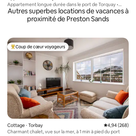
Appartement longue durée dans le port de Torquay •
Autres superbes locations de vacances à
Entrepreneurs
proximité de Preston Sands
Coup de cœur voyageurs
Coups de cœur voyageurs les plus appréciés
Cottage ⋅ Torbay
Évaluation moy
4,94 (268)
Charmant chalet, vue sur la mer, à 1 min à pied du port