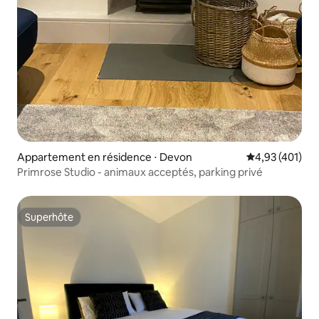
Appartement en résidence ⋅ Devon
Évaluation moy
4,93 (401)
Primrose Studio - animaux acceptés, parking privé
Superhôte
Superhôte