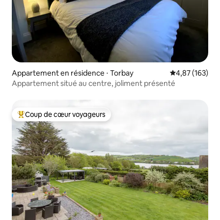
Appartement en résidence ⋅ Torbay
Évaluation moy
4,87 (163)
Appartement situé au centre, joliment présenté
Coup de cœur voyageurs
Coups de cœur voyageurs les plus appréciés