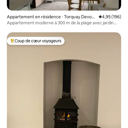
Appartement en résidence ⋅ Torquay Devon
Évaluation moy
4,95 (196)
TQ1 2EH
Appartement moderne à 300 m de la plage avec jardin
privé
Coup de cœur voyageurs
Coups de cœur voyageurs les plus appréciés