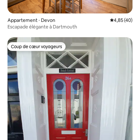
Appartement ⋅ Devon
Évaluation mo
4,85 (40)
Escapade élégante à Dartmouth
Coup de cœur voyageurs
Coup de cœur voyageurs