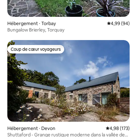
Hébergement ⋅ Torbay
Évaluation mo
4,99 (94)
Bungalow Brierley, Torquay
Coup de cœur voyageurs
Coup de cœur voyageurs
Hébergement ⋅ Devon
Évaluation moy
4,98 (173)
Shuttaford - Grange rustique moderne dans la vallée de