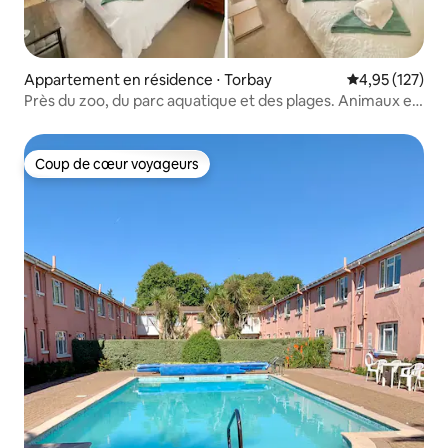
Appartement en résidence ⋅ Torbay
Évaluation moy
4,95 (127)
Près du zoo, du parc aquatique et des plages. Animaux et
familles bienvenus
Coup de cœur voyageurs
Coup de cœur voyageurs