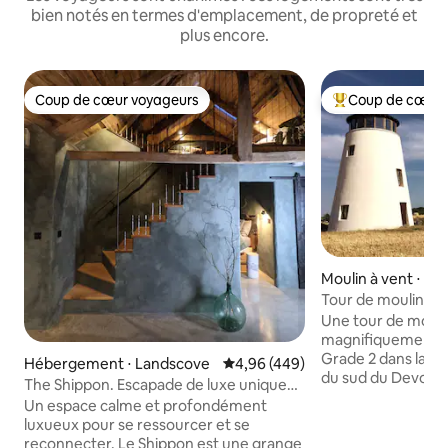
bien notés en termes d'emplacement, de propreté et
plus encore.
Coup de cœur voyageurs
Coup de cœur 
Coup de cœur voyageurs
Coups de cœur vo
Moulin à vent ⋅ To
Tour de moulin à 
le Devon pour de
Une tour de mouli
magnifiquement r
Grade 2 dans la p
Hébergement ⋅ Landscove
Évaluation moyenne sur la base 
4,96 (449)
du sud du Devon, 
The Shippon. Escapade de luxe unique
milles à l'intérieu
dans le sud du Devon.
Un espace calme et profondément
de Torquay. Situé dans son propre
luxueux pour se ressourcer et se
champ de cinq acre
reconnecter. Le Shippon est une grange