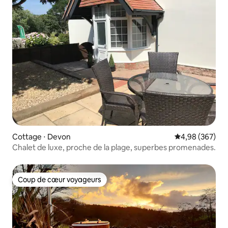
Cottage ⋅ Devon
Évaluation moy
4,98 (367)
Chalet de luxe, proche de la plage, superbes promenades.
Coup de cœur voyageurs
Coup de cœur voyageurs