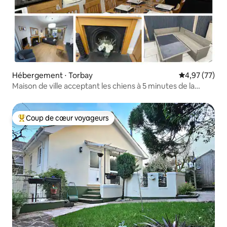
Hébergement ⋅ Torbay
Évaluation mo
4,97 (77)
Maison de ville acceptant les chiens à 5 minutes de la
plage
Coup de cœur voyageurs
Coups de cœur voyageurs les plus appréciés