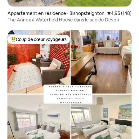
Appartement en résidence ⋅ Bishopsteignton
Évaluation moy
4,95 (148)
The Annex à Waterfield House dans le sud du Devon
Coup de cœur voyageurs
Coups de cœur voyageurs les plus appréciés