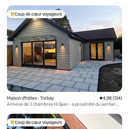
Coup de cœur voyageurs
Coups de cœur voyageurs les plus appréciés
Maison d'hôtes ⋅ Torbay
Évaluation moy
4,98 (124)
Annexe de 2 chambres Hi Spec - à proximité du sentier
littoral
Coup de cœur voyageurs
Coups de cœur voyageurs les plus appréciés