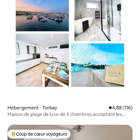
Hébergement ⋅ Torbay
Évaluation moy
4,88 (116)
Maison de plage de luxe de 4 chambres acceptant les
animaux de compagnie à Paignton
Coup de cœur voyageurs
Coups de cœur voyageurs les plus appréciés