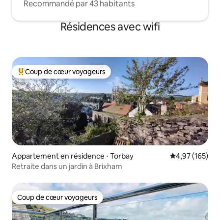
Recommandé par 43 habitants
Résidences avec wifi
Coup de cœur voyageurs
Coups de cœur voyageurs les plus appréciés
Appartement en résidence ⋅ Torbay
Évaluation moy
4,97 (165)
Retraite dans un jardin à Brixham
Coup de cœur voyageurs
Coup de cœur voyageurs