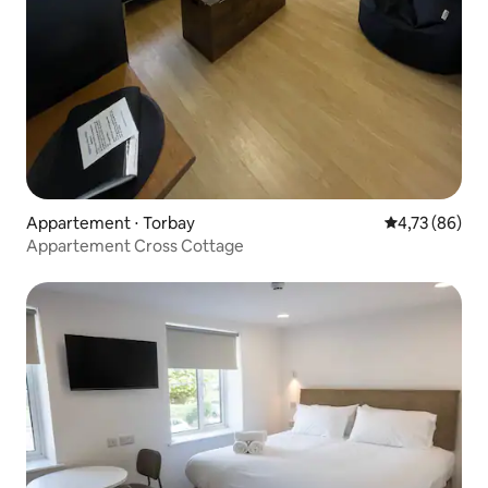
Appartement ⋅ Torbay
Évaluation mo
4,73 (86)
Appartement Cross Cottage