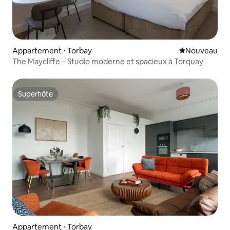
Appartement ⋅ Torbay
Nouvel hébe
Nouveau
The Maycliffe – Studio moderne et spacieux à Torquay
Superhôte
Superhôte
Appartement ⋅ Torbay