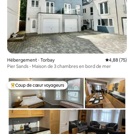
Hébergement ⋅ Torbay
Évaluation mo
4,88 (75)
Pier Sands - Maison de 3 chambres en bord de mer
Coup de cœur voyageurs
Coups de cœur voyageurs les plus appréciés