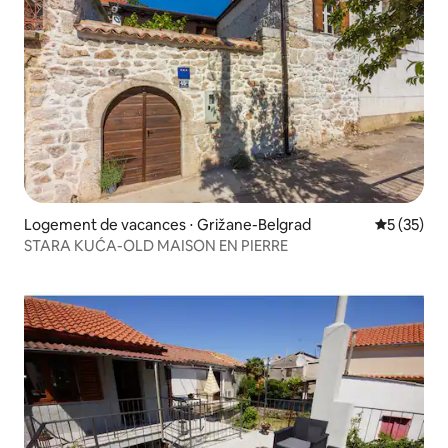
Logement de vacances ⋅ Grižane-Belgrad
Évaluation
5 (35)
STARA KUĆA-OLD MAISON EN PIERRE