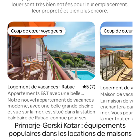
louer sont très bien notées pour leur emplacement,
leur propreté et bien plus encore.
Coup de cœur voyageurs
Coup de cœur vo
Coup de cœur voyageurs
Coup de cœur vo
Logement de vacances ⋅ Rabac
Évaluation moyenne sur la 
5 (7)
Logement de vacan
Appartements E&T avec une belle
Maison de vacance
piscine (ORANGE)
Notre nouvel appartement de vacances
sur la mer - Kate
La maison de vaca
moderne, avec une belle grande piscine
enchantera par sa 
et vue sur la mer, est situé dans la station
mer. Vous pourrez 
balnéaire de Rabac, connue pour ses
la mer tout en vous
plages de galets blancs nacrés et ses
Primorje-Gorski Kotar : équipements
chaises longues. Il
eaux cristallines. L'appartement est situé
plage la plus proche
populaires dans les locations de maisons
dans une maison familiale, sur les pentes
6 personnes. La m