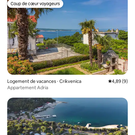
Coup de cœur voyageurs
Coup de cœur voyageurs
Logement de vacances ⋅ Crikvenica
Évaluation m
4,89 (9)
Appartement Adria