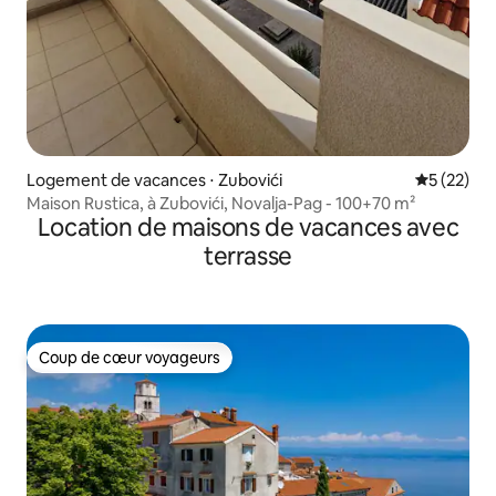
Logement de vacances ⋅ Zubovići
Évaluation
5 (22)
Maison Rustica, à Zubovići, Novalja-Pag - 100+70 m²
Location de maisons de vacances avec
terrasse
Coup de cœur voyageurs
Coup de cœur voyageurs