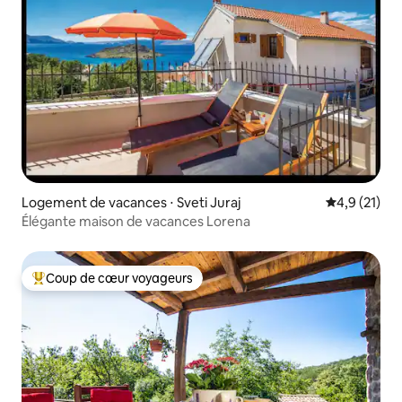
Logement de vacances ⋅ Sveti Juraj
Évaluation m
4,9 (21)
Élégante maison de vacances Lorena
Coup de cœur voyageurs
Coups de cœur voyageurs les plus appréciés