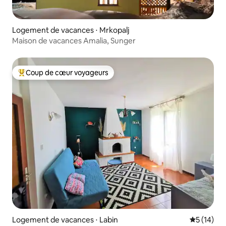
Logement de vacances ⋅ Mrkopalj
Maison de vacances Amalia, Sunger
Coup de cœur voyageurs
Coups de cœur voyageurs les plus appréciés
Logement de vacances ⋅ Labin
Évaluation
5 (14)