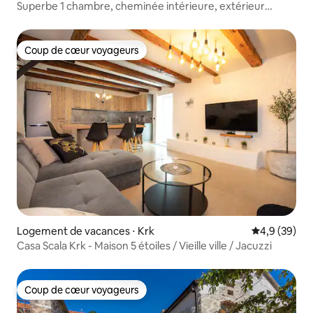
Superbe 1 chambre, cheminée intérieure, extérieur
impressionnant
Coup de cœur voyageurs
Coup de cœur voyageurs
Logement de vacances ⋅ Krk
Évaluation m
4,9 (39)
Casa Scala Krk - Maison 5 étoiles / Vieille ville / Jacuzzi
Coup de cœur voyageurs
Coup de cœur voyageurs