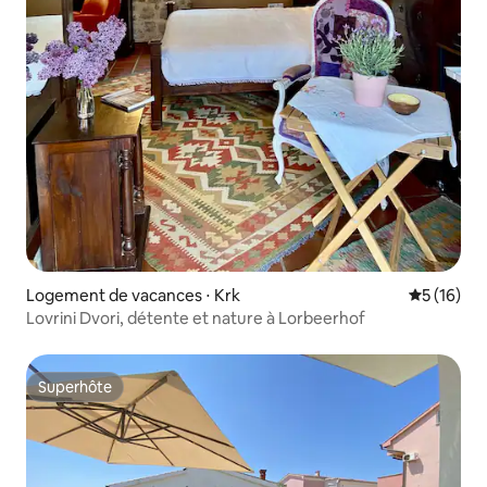
Logement de vacances ⋅ Krk
Évaluation
5 (16)
Lovrini Dvori, détente et nature à Lorbeerhof
Superhôte
Superhôte