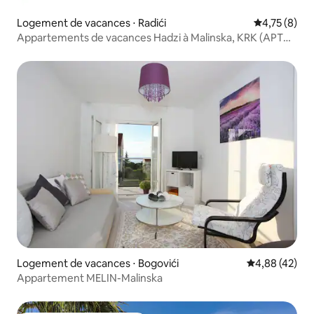
Logement de vacances ⋅ Radići
Évaluation m
4,75 (8)
Appartements de vacances Hadzi à Malinska, KRK (APT#
4)
Logement de vacances ⋅ Bogovići
Évaluation mo
4,88 (42)
Appartement MELIN-Malinska