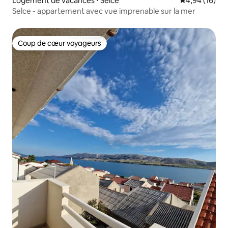
Logement de vacances ⋅ Selce
Évaluation mo
4,94 (16)
Selce - appartement avec vue imprenable sur la mer
Coup de cœur voyageurs
Coup de cœur voyageurs