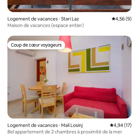
Logement de vacances ⋅ Stari Laz
Évaluation m
4,56 (9)
Maison de vacances (espace entier)
Coup de cœur voyageurs
Coup de cœur voyageurs
Logement de vacances ⋅ Mali Losinj
Évaluation mo
4,94 (17)
Bel appartement de 2 chambres à proximité de la mer