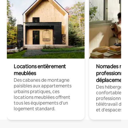
Locations entièrement
Nomades num
meublées
professionnel
déplacement
Des cabanes de montagne
paisibles aux appartements
Des hébergem
urbains pratiques, ces
confortables p
locations meublées offrent
professionnels
tous les équipements d'un
télétravail dis
logement standard.
et d'espaces de