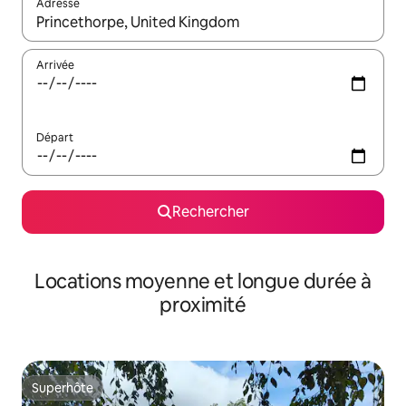
Adresse
Lorsque les résultats s'affichent, utilisez les flèches vers le hau
Arrivée
Départ
Rechercher
Locations moyenne et longue durée à
proximité
Superhôte
Superhôte