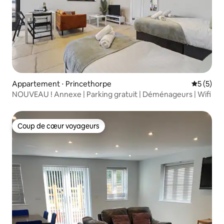
Appartement ⋅ Princethorpe
Évaluatio
5 (5)
NOUVEAU ! Annexe | Parking gratuit | Déménageurs | Wifi
Coup de cœur voyageurs
Coup de cœur voyageurs