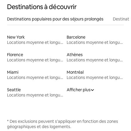
Destinations à découvrir
Destinations populaires pour des séjours prolongés
Destinati
New York
Barcelone
Locations moyenne et longue durée
Locations moyenne et longue durée
Florence
Athènes
Locations moyenne et longue durée
Locations moyenne et longue durée
Miami
Montréal
Locations moyenne et longue durée
Locations moyenne et longue durée
Seattle
Afficher plus
Locations moyenne et longue durée
* Des exclusions peuvent s'appliquer en fonction des zones
géographiques et des logements.