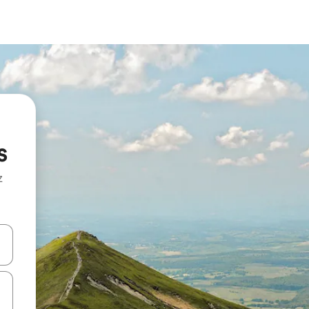
s
z
hes vers le haut et vers le bas pour les parcourir ou en appuyant et en fai