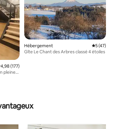
taires : 4,94 sur 5
Hébergement
Évaluation moyenne
5 (47)
Gîte Le Chant des Arbres classé 4 étoiles
valuation moyenne sur la base de 177 commentaires : 4,98 sur 5
4,98 (177)
n pleine
avantageux