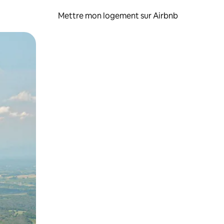
Mettre mon logement sur Airbnb
sant glisser.