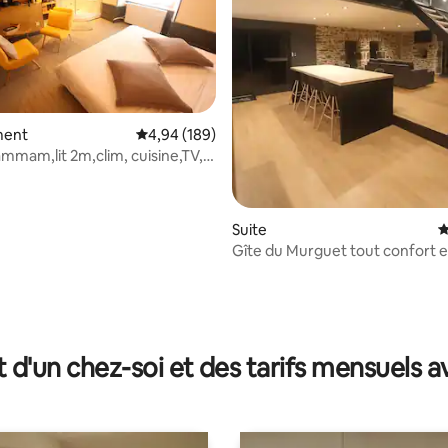
ment
Évaluation moyenne sur la base de 189 commen
4,94 (189)
mmam,lit 2m,clim, cuisine,TV,
Suite
É
Gîte du Murguet tout confort e
nature 🍀🏔
r la base de 87 commentaires : 4,91 sur 5
t d'un chez-soi et des tarifs mensuels 