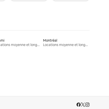
ami
Montréal
Locations moyenne et longue durée
Locations moyenne et longue durée