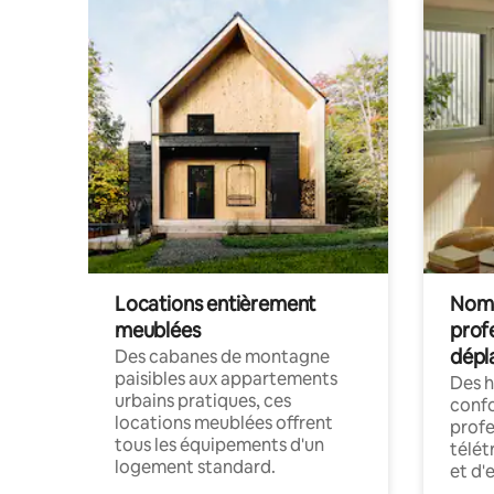
Locations entièrement
Noma
meublées
prof
dépl
Des cabanes de montagne
paisibles aux appartements
Des 
urbains pratiques, ces
confo
locations meublées offrent
profe
tous les équipements d'un
télét
logement standard.
et d'