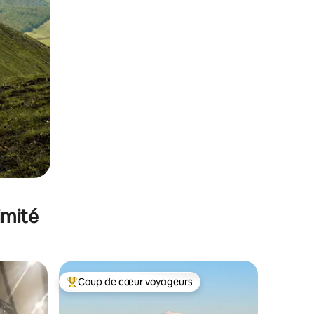
imité
Coup de cœur voyageurs
lus appréciés
Coups de cœur voyageurs les plus appréciés