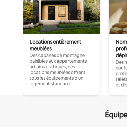
Locations entièrement
Noma
meublées
prof
dépl
Des cabanes de montagne
paisibles aux appartements
Des 
urbains pratiques, ces
confo
locations meublées offrent
profe
tous les équipements d'un
télét
logement standard.
et d'
Équipe