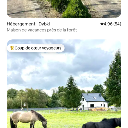
Hébergement ⋅ Dybki
Évaluation mo
4,96 (54)
Maison de vacances près de la forêt
Coup de cœur voyageurs
Coups de cœur voyageurs les plus appréciés