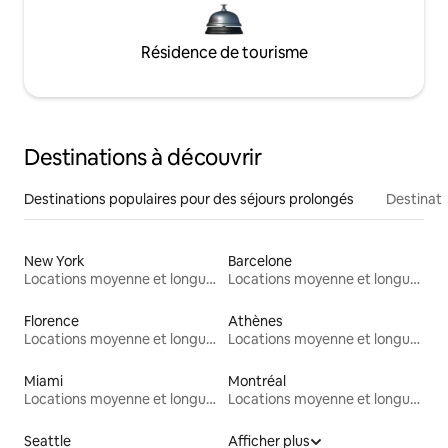
Résidence de tourisme
Destinations à découvrir
Destinations populaires pour des séjours prolongés
Destinati
New York
Barcelone
Locations moyenne et longue durée
Locations moyenne et longue durée
Florence
Athènes
Locations moyenne et longue durée
Locations moyenne et longue durée
Miami
Montréal
Locations moyenne et longue durée
Locations moyenne et longue durée
Seattle
Afficher plus