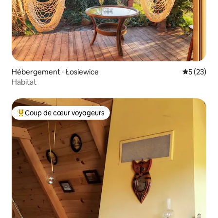
Hébergement ⋅ Łosiewice
Évaluation
5 (23)
Habitat
Coup de cœur voyageurs
Coups de cœur voyageurs les plus appréciés