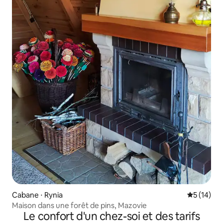
Cabane ⋅ Rynia
Évaluation
5 (14)
Maison dans une forêt de pins, Mazovie
Le confort d'un chez-soi et des tarifs