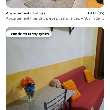
Appartement ⋅ Antibes
Évaluation mo
4,81 (85)
Appartement frais de 3 pièces, grand jardin. À 300 m de la
plage !
Coup de cœur voyageurs
Coup de cœur voyageurs