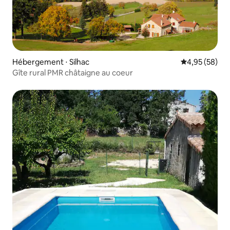
Hébergement ⋅ Silhac
Évaluation mo
4,95 (58)
Gîte rural PMR châtaigne au coeur