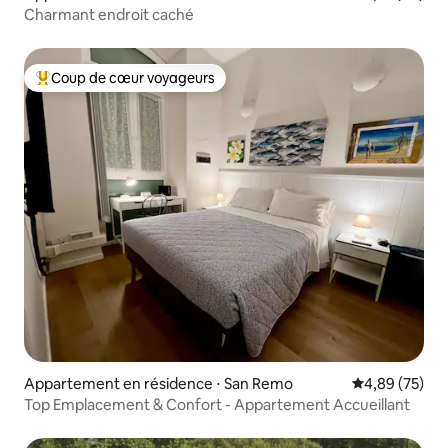
Mer
Charmant endroit caché
Coup de cœur voyageurs
Coups de cœur voyageurs les plus appréciés
Appartement en résidence ⋅ San Remo
Évaluation mo
4,89 (75)
Top Emplacement & Confort - Appartement Accueillant