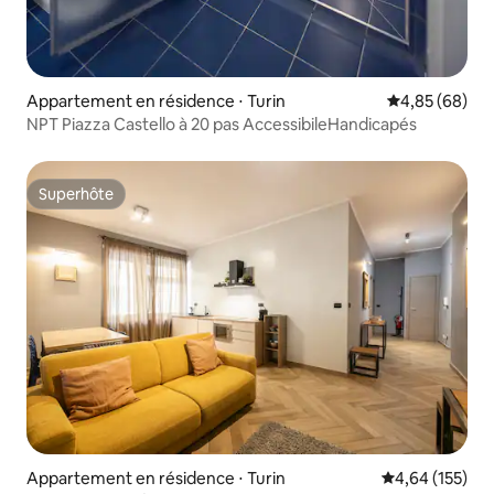
Appartement en résidence ⋅ Turin
Évaluation mo
4,85 (68)
NPT Piazza Castello à 20 pas AccessibileHandicapés
Superhôte
Superhôte
Appartement en résidence ⋅ Turin
Évaluation moy
4,64 (155)