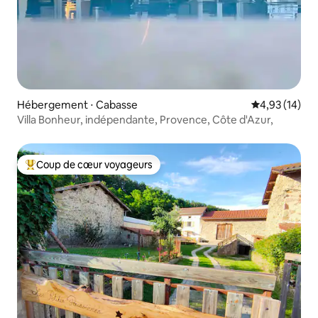
Hébergement ⋅ Cabasse
Évaluation mo
4,93 (14)
Villa Bonheur, indépendante, Provence, Côte d'Azur,
Coup de cœur voyageurs
Coups de cœur voyageurs les plus appréciés