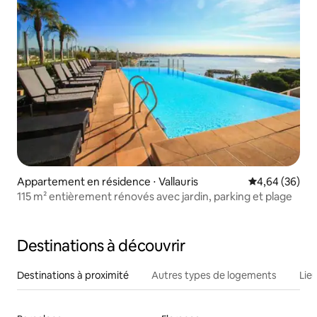
Appartement en résidence ⋅ Vallauris
Évaluation mo
4,64 (36)
115 m² entièrement rénovés avec jardin, parking et plage
Destinations à découvrir
Destinations à proximité
Autres types de logements
Lie