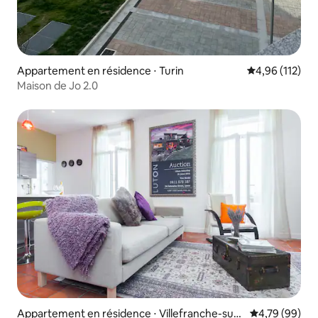
Appartement en résidence ⋅ Turin
Évaluation moy
4,96 (112)
Maison de Jo 2.0
Appartement en résidence ⋅ Villefranche-sur-
Évaluation mo
4,79 (99)