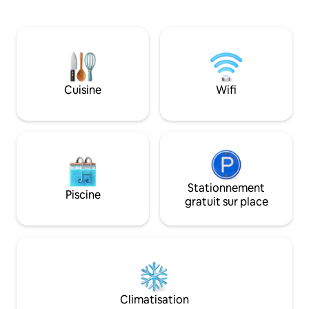
parfaite. L’appartement a été
cuisine, deux cham
récemment rénové, présente un décor
bains et un dressin
agréable et actuel, qui combine des
du bâtiment, vous 
meubles et des lumières modernes,
Carlo, la place la 
avec quelques pièces de famille. Il s'agit
ville. Les fenêtre
d'un appartement de deux pièces
principale donnen
composé d'un salon avec kitchenette,
égyptien. La cour 
Cuisine
Wifi
canapé-lit double, table pour le petit-
partagée avec les
déjeuner ou pour être utilisé comme un
marques les plus p
poste de travail informatique, chambre
Prada et Chanel. 
double avec lit double de 160 cm, salle de
un endroit aussi p
bain avec douche et fenêtre,
placé pour explorer Turin. M
raccordement pour une éventuelle
Due a été notre 
machine à laver, si nécessaire pour les
pendant plusieurs
longs séjours. L’appartement dispose
Stationnement
en bois d'origine du
Piscine
d’un balcon à l’arrière de la maison,
beaux meubles et 
gratuit sur place
équipé d’une table et de deux chaises,
unique. J'espère 
ce qui permet aux fumeurs et aux non-
endroit comme mon
fumeurs d’avoir un endroit abrité mais à
fait. Nos invités auront accès à tout
l’extérieur. La kitchenette est équipée
l'appartement. Il 
d'un réfrigérateur, d'une plaque de
doubles, chacune a
cuisson, d'un évier. Il n’y a pas de lave-
bains et un canap
vaisselle. Les clients pourront utiliser
deux dans le séjou
Climatisation
tout l’appartement, le balcon et
petite cuisine et un