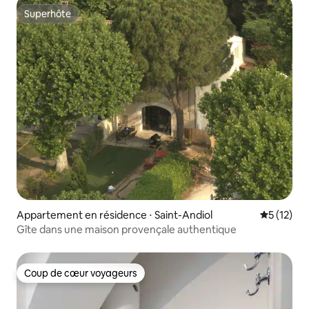
Superhôte
Superhôte
Appartement en résidence ⋅ Saint-Andiol
Évaluation
5 (12)
Gîte dans une maison provençale authentique
Coup de cœur voyageurs
Coup de cœur voyageurs