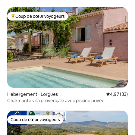
Coup de cœur voyageurs
Coups de cœur voyageurs les plus appréciés
Hébergement ⋅ Lorgues
Évaluation mo
4,97 (33)
Charmante villa provençale avec piscine privée
Coup de cœur voyageurs
Coup de cœur voyageurs