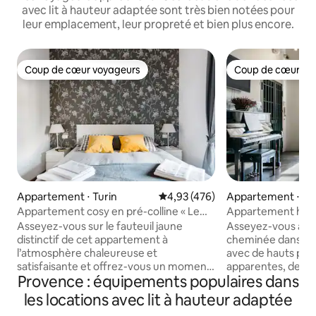
avec lit à hauteur adaptée sont très bien notées pour
leur emplacement, leur propreté et bien plus encore.
Coup de cœur voyageurs
Coup de cœur vo
Coup de cœur voyageurs
Coup de cœur vo
Appartement ⋅ Turin
Évaluation moyenne sur la base 
4,93 (476)
Appartement ⋅ Tu
Appartement cosy en pré-colline « Le
Appartement histo
fauteuil jaune »
cœur de Turin
Asseyez-vous sur le fauteuil jaune
Asseyez-vous au p
distinctif de cet appartement à
cheminée dans un
l’atmosphère chaleureuse et
avec de hauts pla
satisfaisante et offrez-vous un moment
apparentes, des so
Provence : équipements populaires dans
de détente. Le mobilier moderne et
historiques, de n
fonctionnel est complété par quelques
couleur et un des
les locations avec lit à hauteur adaptée
meubles de famille : une combinaison
Dans 100 m², il y 