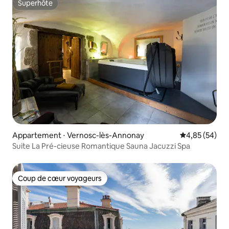
Superhôte
Superhôte
Appartement ⋅ Vernosc-lès-Annonay
Évaluation mo
4,85 (54)
Suite La Pré-cieuse Romantique Sauna Jacuzzi Spa
Coup de cœur voyageurs
Coup de cœur voyageurs