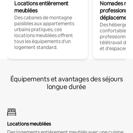
Locations entièrement
Nomades num
meublées
professionnel
déplacement
Des cabanes de montagne
paisibles aux appartements
Des hébergem
urbains pratiques, ces
confortables p
locations meublées offrent
professionnels
tous les équipements d'un
télétravail dis
logement standard.
et d'espaces de
Équipements et avantages des séjours
longue durée
Locations meublées
Des logements entièrement meublés avec une cuisine,