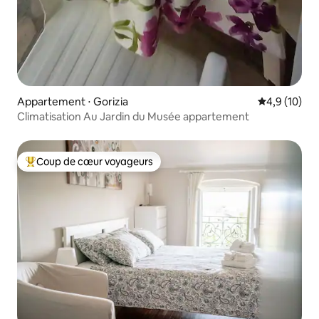
Appartement ⋅ Gorizia
Évaluation m
4,9 (10)
Climatisation Au Jardin du Musée appartement
Coup de cœur voyageurs
Coups de cœur voyageurs les plus appréciés