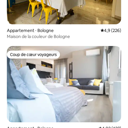
Appartement ⋅ Bologne
Évaluation mo
4,9 (226)
Maison de la couleur de Bologne
Coup de cœur voyageurs
Coup de cœur voyageurs