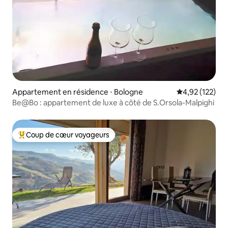
Appartement en résidence ⋅ Bologne
Évaluation moy
4,92 (122)
Be@Bo : appartement de luxe à côté de S.Orsola-Malpighi
Coup de cœur voyageurs
Coups de cœur voyageurs les plus appréciés