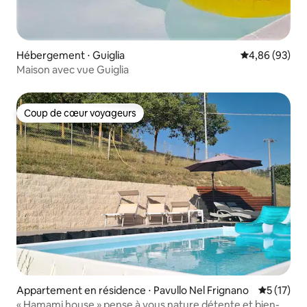
Hébergement ⋅ Guiglia
Évaluation mo
4,86 (93)
Maison avec vue Guiglia
Coup de cœur voyageurs
Coup de cœur voyageurs
Appartement en résidence ⋅ Pavullo Nel Frignano
Évaluation
5 (17)
« Hamami house » pense à vous nature détente et bien-