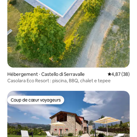
Hébergement ⋅ Castello di Serravalle
Évaluation mo
4,87 (38)
Casolara Eco Resort : piscina, BBQ, chalet e tepee
Coup de cœur voyageurs
Coup de cœur voyageurs