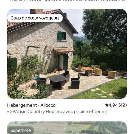
être
Coup de cœur voyageurs
Coup de cœur voyageurs
Hébergement ⋅ Allocco
Évaluation mo
4,94 (49)
« SPArisio Country House » avec piscine et tennis
Superhôte
Superhôte