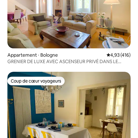
Appartement ⋅ Bologne
Évaluation moy
4,93 (416)
GRENIER DE LUXE AVEC ASCENSEUR PRIVÉ DANS LE
CENTRE VILLE
Coup de cœur voyageurs
Coup de cœur voyageurs