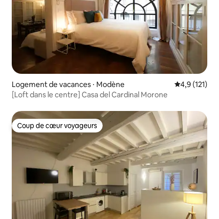
Logement de vacances ⋅ Modène
Évaluation mo
4,9 (121)
[Loft dans le centre] Casa del Cardinal Morone
Coup de cœur voyageurs
Coup de cœur voyageurs