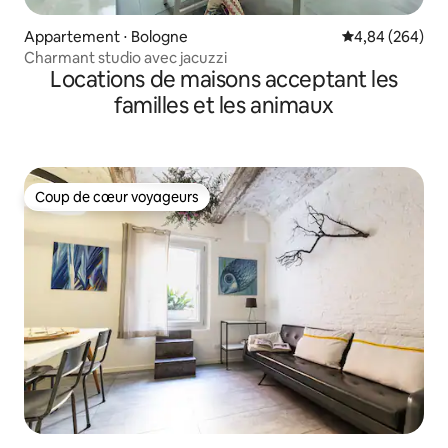
Appartement ⋅ Bologne
Évaluation moy
4,84 (264)
Charmant studio avec jacuzzi
Locations de maisons acceptant les
familles et les animaux
Coup de cœur voyageurs
Coup de cœur voyageurs