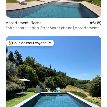
Appartement ⋅ Toano
Évaluation
5 (18)
Entre nature et bien-être : Spa et piscine | Appartements
Coup de cœur voyageurs
Coups de cœur voyageurs les plus appréciés