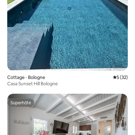
Cottage ⋅ Bologne
Évaluation
5 (32)
Casa Sunset Hill Bologne
Superhôte
Superhôte