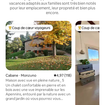
vacances adaptés aux familles sont très bien notés
pour leur emplacement, leur propreté et bien plus
encore.
Coup de cœur voyageurs
Coup de cœur 
Coups de cœur voyageurs les plus appréciés
Coups de cœur vo
Cabane ⋅ Monzuno
Évaluation moyenne sur la base 
4,97 (118)
Maison avec vue en pleine nature_ 5
Un chalet confortable en pierre et en
bois avec une vue imprenable sur les
Apennins, entouré par la nature avec un
grand jardin où vous pourrez vous
détendre et profiter des couchers de