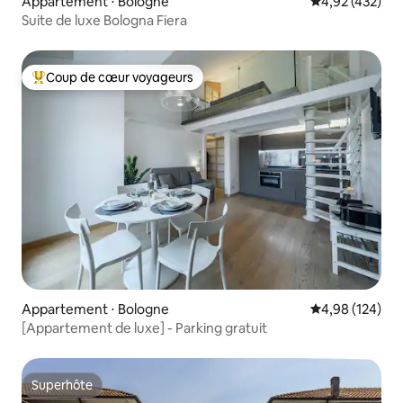
Appartement ⋅ Bologne
Évaluation moy
4,92 (432)
Suite de luxe Bologna Fiera
Coup de cœur voyageurs
Coups de cœur voyageurs les plus appréciés
Appartement ⋅ Bologne
Évaluation moy
4,98 (124)
[Appartement de luxe] - Parking gratuit
Superhôte
Superhôte