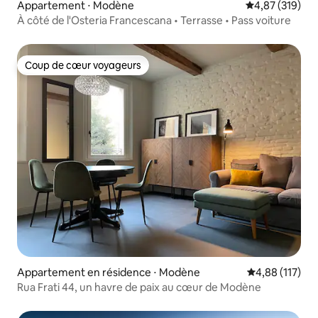
Appartement ⋅ Modène
Évaluation moy
4,87 (319)
À côté de l'Osteria Francescana • Terrasse • Pass voiture
Coup de cœur voyageurs
Coup de cœur voyageurs
Appartement en résidence ⋅ Modène
Évaluation moy
4,88 (117)
Rua Frati 44, un havre de paix au cœur de Modène