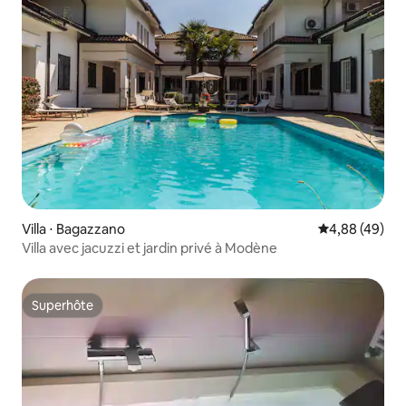
Villa ⋅ Bagazzano
Évaluation mo
4,88 (49)
Villa avec jacuzzi et jardin privé à Modène
Superhôte
Superhôte