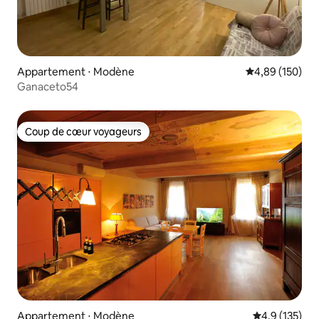
Appartement ⋅ Modène
Évaluation moy
4,89 (150)
Ganaceto54
Coup de cœur voyageurs
Coup de cœur voyageurs
Appartement ⋅ Modène
Évaluation mo
4,9 (135)