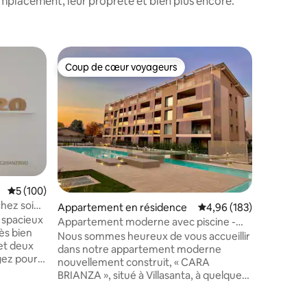
mplacement, leur propreté et bien plus encore.
Logemen
Coup de cœur voyageurs
Coup
Coup de cœur voyageurs
Coups d
Villa Luci
Côme-Mi
Près du l
appartem
deuxième
historiqu
D'une sup
vue pano
grand par
piscine T
Évaluation moyenne sur la base de 100 commentaires : 5 sur 5
5 (100)
profiter 
hez soi
Appartement en résidence
Évaluation moyenne sur
4,96 (183)
dans l'eau. La Villa Lucini a été 
ances
 spacieux
parmi les 
Appartement moderne avec piscine -
rès bien
la régio
« Cara Brianza »
Nous sommes heureux de vous accueillir
 et deux
« 10 ville
dans notre appartement moderne
gez pour
nouvellement construit, « CARA
e travail
BRIANZA », situé à Villasanta, à quelques
vous avec
pas du parc de Monza. Notre
ision
appartement de deux pièces (séjour