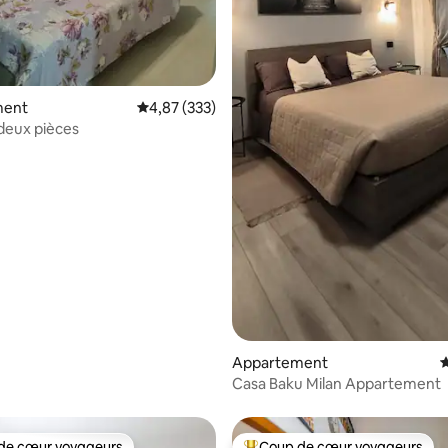
ment
Évaluation moyenne sur la base de 333 commen
4,87 (333)
deux pièces
Appartement
É
Casa Baku Milan Appartement
de cœur voyageurs
Coup de cœur voyageurs