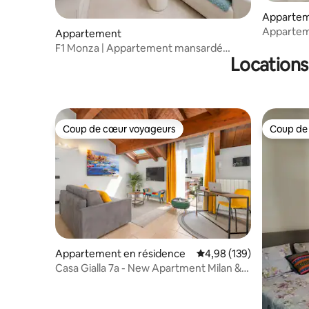
Apparte
Apparteme
Appartement
Rho Fiera
F1 Monza | Appartement mansardé
Locations
4 chambres, spacieux et moderne, avec
hydromassage
Coup de cœur voyageurs
Coup de
Coup de cœur voyageurs
Coup de
Appartement en résidence
Évaluation moyenne sur 
4,98 (139)
Casa Gialla 7a - New Apartment Milan &
Como