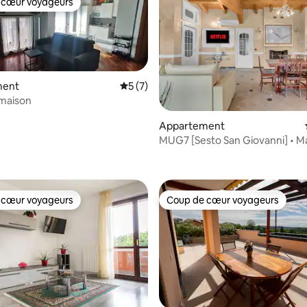
 cœur voyageurs
 cœur voyageurs
ment
Évaluation moyenne sur la base de 7 co
5 (7)
 maison
Appartement
MUG7 [Sesto San Giovanni] • Maison de
prestige •
 cœur voyageurs
Coup de cœur voyageurs
 cœur voyageurs
Coup de cœur voyageurs