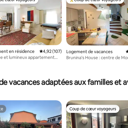
 cœur voyageurs les plus appréciés
Coups de cœur voyageurs les p
ent en résidence
Évaluation moyenne sur la base de 107 comme
4,92 (107)
Logement de vacances
É
la base de 150 commentaires : 4,88 sur 5
ue et lumineux appartement
Brunina's House : centre de Mo
asse
garage privé
de vacances adaptées aux familles et a
te
Coup de cœur voyageurs
te
Coup de cœur voyageurs