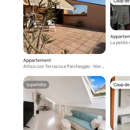
Coup de
Coup de
Apparte
La petite
Appartement
Attico con Terrazza e Parcheggio - Nord
Milano
Superhôte
Coup de
Superhôte
Coup de