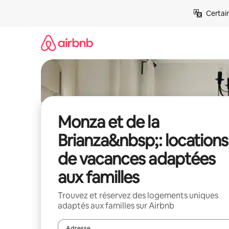
Aller
Certai
directement
au
contenu
Monza et de la
Brianza&nbsp;: locations
de vacances adaptées
aux familles
Trouvez et réservez des logements uniques
adaptés aux familles sur Airbnb
Adresse