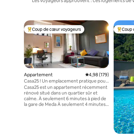
Les voyageurs approuvent : ces logements de v
Coup de cœur voyageurs
Coup 
Coups de cœur voyageurs les plus appréciés
Coups de
Appartement
Évaluation moyenne sur 
4,98 (179)
Casa25 ! Un emplacement pratique pour
Milan et le lac de Côme
Casa25 est un appartement récemment
rénové situé dans un quartier sûr et
calme. À seulement 6 minutes à pied de
la gare de Meda À seulement 4 minutes à
pied du supermarché Stationnement
publicitaire gratuit et sûr Wi-Fi et Netflix
inclus Entouré de nombreux restaurants
La cuisine est entièrement équipée avec
tout le nécessaire pour cuisiner :