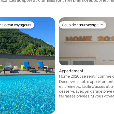
acances adaptés aux familles sont très bien notés pour leur e
de cœur voyageurs
Coup de cœur voyageurs
 cœur voyageurs les plus appréciés
Coup de cœur voyageurs
la base de 179 commentaires : 4,98 sur 5
Appartement
Home 2020 : se sentir comme c
en voyage d'affaires et en vac
Découvrez notre appartement
et lumineux, facile d’accès et t
desservi, avec un garage privé
terrasses privées. Si vous voya
le travail, profitez de l’espace d
dédié avec Wi-Fi et détendez-
le baby-foot, un livre ou la télév