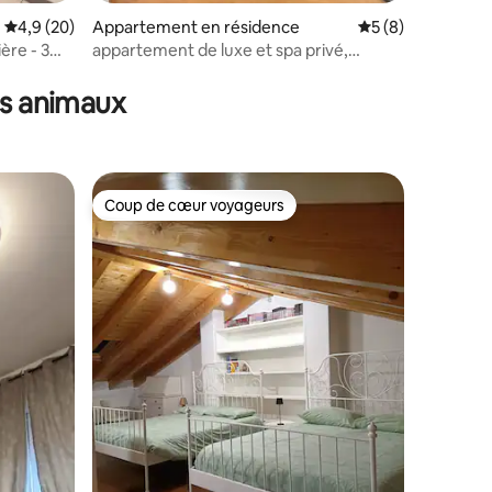
entaires : 4,9 sur 5
Évaluation moyenne sur la base de 20 commentaires : 4,9 sur 5
4,9 (20)
Appartement en résidence
Évaluation moyenn
5 (8)
ère - 3
appartement de luxe et spa privé,
parking gratuit
es animaux
Coup de cœur voyageurs
Coup de cœur voyageurs