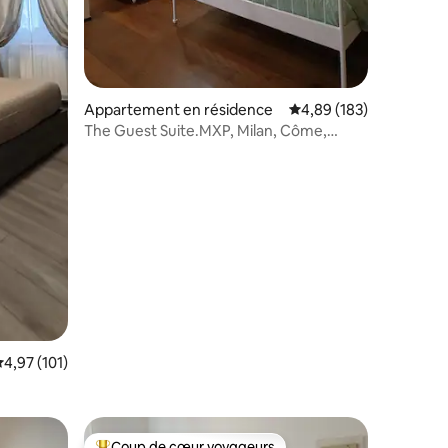
taires : 4,87 sur 5
Appartement en résidence
Évaluation moyenne sur
4,89 (183)
The Guest Suite.MXP, Milan, Côme,
Monza à 30 min.
valuation moyenne sur la base de 101 commentaires : 4,97 sur 5
4,97 (101)
Coup de cœur voyageurs