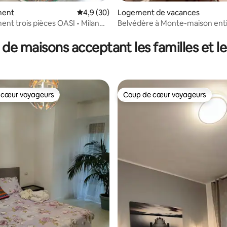
ment
Évaluation moyenne sur la base de 30 comm
4,9 (30)
Logement de vacances
nt trois pièces OASI • Milan
Belvédère à Monte-maison enti
chambres / 6 lits
 de maisons acceptant les familles et l
 cœur voyageurs
Coup de cœur voyageurs
 cœur voyageurs
Coup de cœur voyageurs
la base de 139 commentaires : 4,98 sur 5