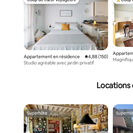
Coup de cœur voyageurs
Coups de
Appartem
Appartement en résidence
Évaluation moyenne sur 
4,88 (150)
Magnifiq
Studio agréable avec jardin privatif
avec terr
Locations 
Superhôte
Superhô
Superhôte
Superhô