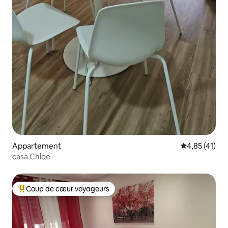
Appartement
Évaluation mo
4,85 (41)
casa Chloe
Coup de cœur voyageurs
Coups de cœur voyageurs les plus appréciés