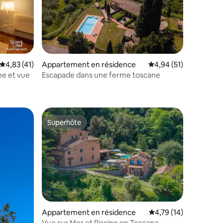
Évaluation moyenne sur la base de 41 commentaires : 4,83 sur 5
4,83 (41)
Appartement en résidence
Évaluation moyenne su
4,94 (51)
ne et vue
Escapade dans une ferme toscane
mmentaires : 5 sur 5
Superhôte
lus appréciés
Superhôte
Appartement en résidence
Évaluation moyenne su
4,79 (14)
Vue sur Mer et Piscine en Toscane