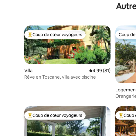
Autre
Coup de cœur voyageurs
Coup de
Coups de cœur voyageurs les plus appréciés
Coup de
Villa
Évaluation moyenne su
4,99 (81)
Rêve en Toscane, villa avec piscine
Logement
Orangerie 
Vacavilla
Coup de cœur voyageurs
Coup 
Coups de cœur voyageurs les plus appréciés
Coups de