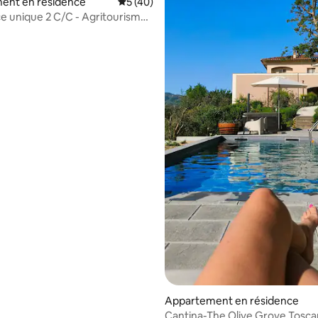
e sur la base de 3 commentaires : 5 sur 5
ent en résidence
Évaluation moyenne sur la base de 40 co
5 (40)
e unique 2 C/C - Agritourisme
Appartement en résidence
Cantina-The Olive Grove Tosc