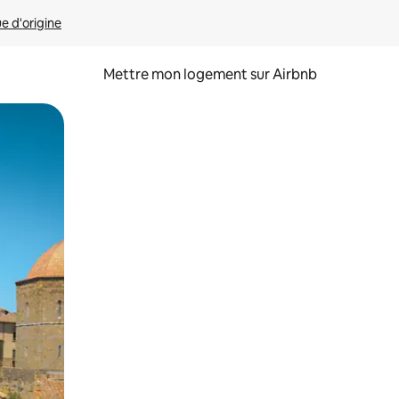
ue d'origine
Mettre mon logement sur Airbnb
sant glisser.