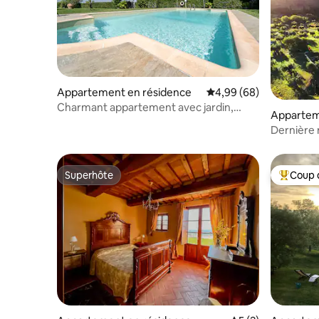
Appartement en résidence
Évaluation moyenne sur
4,99 (68)
Charmant appartement avec jardin,
Appartem
piscine et vue sur la vallée
Dernière 
apparteme
Superhôte
Coup 
Superhôte
Coups de