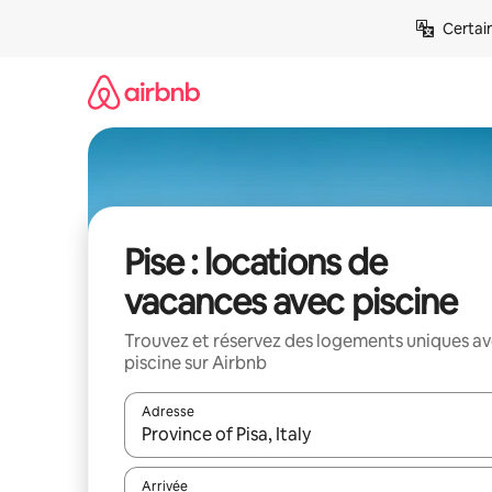
Aller
Certai
directement
au
contenu
Pise : locations de
vacances avec piscine
Trouvez et réservez des logements uniques a
piscine sur Airbnb
Adresse
Lorsque les résultats s'affichent, utilisez les flèc
Arrivée