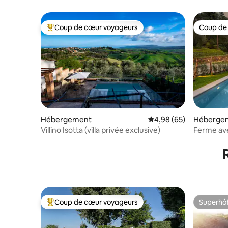
Coup de cœur voyageurs
Coup de
Coups de cœur voyageurs les plus appréciés
Coup de
Hébergement
Évaluation moyenne sur
4,98 (65)
Héberge
Villino Isotta (villa privée exclusive)
Ferme ave
Coup de cœur voyageurs
Superhô
Coups de cœur voyageurs les plus appréciés
Superhô