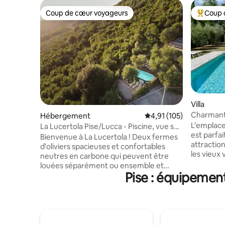
Coup de cœur voyageurs
Coup 
Coup de cœur voyageurs
Coups de
Villa
Charmante
Hébergement
Évaluation moyenne sur
4,91 (105)
Borgo ai L
L'emplace
La Lucertola Pise/Lucca - Piscine, vue sur
est parfai
la tour penchée
Bienvenue à La Lucertola ! Deux fermes
attractions
d'oliviers spacieuses et confortables
les vieux 
neutres en carbone qui peuvent être
de nombre
louées séparément ou ensemble et
cette rég
Pise : équipement
offrent une vue superbe sur la tour
vous et 
penchée et la ville de Pise, à seulement
Cette cha
7 kilomètres (5 miles). Chacune dispose
entretenu
de grandes chambres, de meubles
trois bât
sympas, de vérandas, d'une terrasse
de vacan
ensoleillée et d'une super déco. Avec