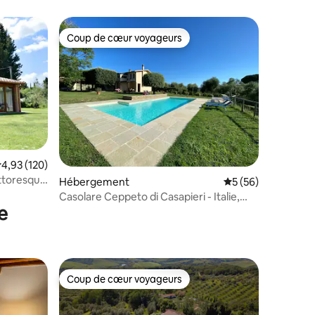
Coup de cœur voyageurs
Coup de cœur voyageurs
mmentaires : 5 sur 5
valuation moyenne sur la base de 120 commentaires : 4,93 sur 5
4,93 (120)
ittoresque
Hébergement
Évaluation moyenne
5 (56)
Casolare Ceppeto di Casapieri - Italie,
e
Pise
Coup de cœur voyageurs
Coup de cœur voyageurs