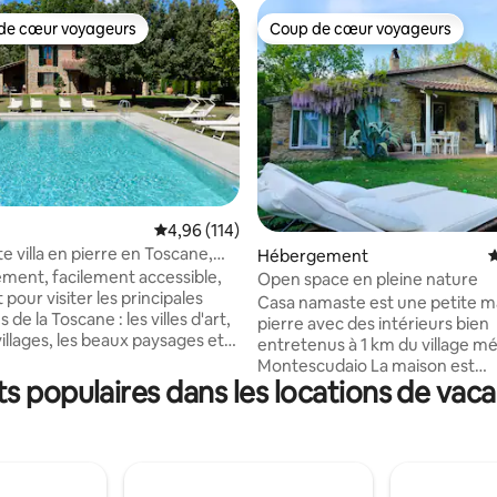
de cœur voyageurs
Coup de cœur voyageurs
 cœur voyageurs les plus appréciés
Coup de cœur voyageurs
Évaluation moyenne sur la base de 114 comme
4,96 (114)
 villa en pierre en Toscane,
 la base de 105 commentaires : 4,91 sur 5
Hébergement
É
ecci
ment, facilement accessible,
Open space en pleine nature
t pour visiter les principales
Casa namaste est une petite m
 de la Toscane : les villes d'art,
pierre avec des intérieurs bien
villages, les beaux paysages et
entretenus à 1 km du village mé
ux autres points d'intérêt de
Montescudaio La maison est
ion incroyable. Ou détendez-
s populaires dans les locations de vac
entièrement entourée de bois 
sentez-vous comme chez vous.
chênes centenaires à 150 mètre
rmante villa en pierre bien
rivière Cecina dans le jardin de
e fait partie d'un complexe de
5 000 mètres carrés il y a une 
iments utilisés pour des maisons
naturelle avec une grande baig
ces haut de gamme. Nous
pierre pour se rafraîchir et un