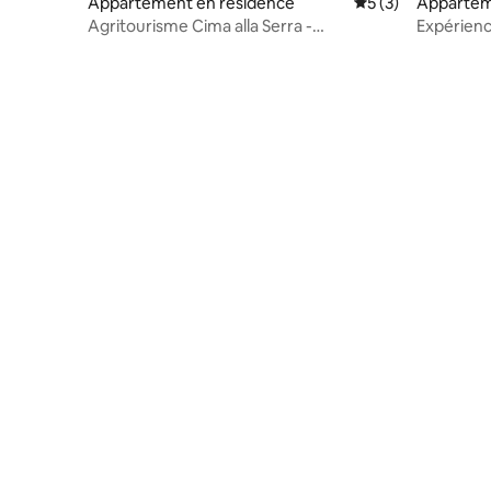
Appartement en résidence
Évaluation moyenn
5 (3)
Appartem
Agritourisme Cima alla Serra -
Expérienc
« Cipressino »
Castello