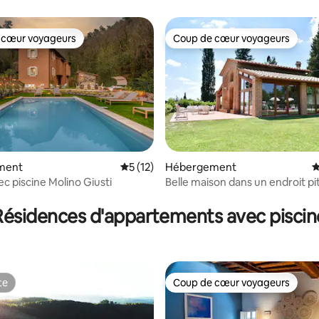
 cœur voyageurs
Coup de cœur voyageurs
 cœur voyageurs
Coup de cœur voyageurs
 la base de 65 commentaires : 4,98 sur 5
ment
Évaluation moyenne sur la base de 12 co
5 (12)
Hébergement
É
c piscine Molino Giusti
Belle maison dans un endroit p
et paisible
Résidences d'appartements avec piscin
te
Coup de cœur voyageurs
te
Coup de cœur voyageurs