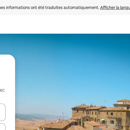
nes informations ont été traduites automatiquement. 
Afficher la lang
vec
hes vers le haut et vers le bas pour les parcourir ou en appuyant et en fai