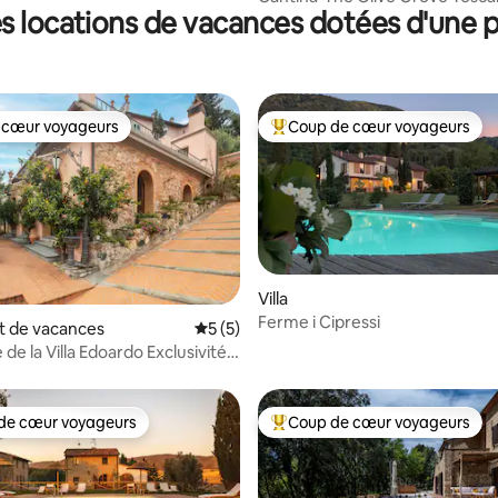
s locations de vacances dotées d'une p
 cœur voyageurs
Coup de cœur voyageurs
 cœur voyageurs
Coups de cœur voyageurs les p
r la base de 81 commentaires : 4,99 sur 5
Villa
Ferme i Cipressi
 de vacances
Évaluation moyenne sur la base de 5 co
5 (5)
de la Villa Edoardo Exclusivité
de cœur voyageurs
Coup de cœur voyageurs
 cœur voyageurs les plus appréciés
Coups de cœur voyageurs les p