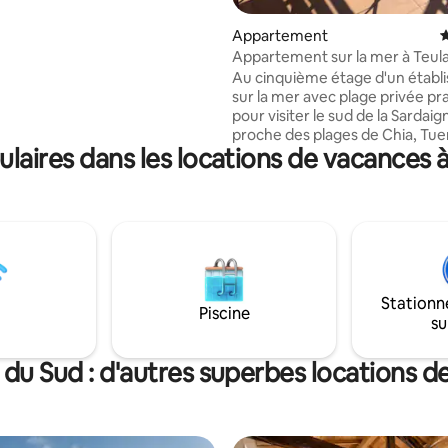
la côte ouest de la Sardaigne,
 escapade idéale pour la nature
Appartement
É
nte.
Appartement sur la mer à Teula
Nave »
Au cinquième étage d'un établ
sur la mer avec plage privée pr
pour visiter le sud de la Sardaigne. Il
proche des plages de Chia, Tue
aires dans les locations de vacances 
Porto Pino. L’appartement comprend
Une petite cuisine avec deux p
électriques ; four à micro-ondes U
salle de bain avec lave-linge ; Une
chambre avec un lit double et 
canapé-lit Climatisation/pompe à
chaleur ; Télévision ; Depuis les balcons,
vous pourrez profiter d'une bel
Stationn
le golfe de Teulada.
Piscine
su
IT111089C2000Q5260
 du Sud : d'autres superbes locations d