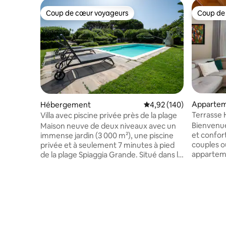
Coup de cœur voyageurs
Coup de
Coup de cœur voyageurs
Coup de
Apparte
Hébergement
Évaluation moyenne sur 
4,92 (140)
Villa avec piscine privée près de la plage
Bienvenue
Maison neuve de deux niveaux avec un
et confort
immense jardin (3 000 m²), une piscine
couples ou
privée et à seulement 7 minutes à pied
appartem
de la plage Spiaggia Grande. Situé dans la
d'une sal
campagne et entouré d'une nature
cuisine e
préservée, il offre calme et intimité tout
spacieux a
en restant proche de la mer. Chaque
superbe t
année, nous nous concentrons sur
boissons 
l'amélioration du confort de nos
minutes 
voyageurs. Pour 2026, nous avons
et à moin
entièrement rénové la cuisine et ajouté