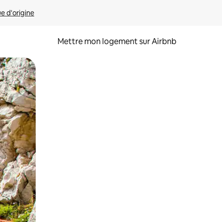
ue d'origine
Mettre mon logement sur Airbnb
sant glisser.