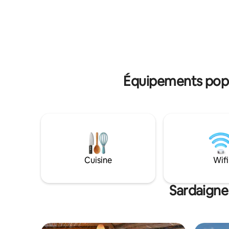
plages de 
un lave-vaisselle et un grand
c'est une
réfrigérateur, ainsi qu'un portail
et la déte
automatique à l'entrée pour un accès
plus facile.
Équipements popul
Cuisine
Wifi
Sardaigne