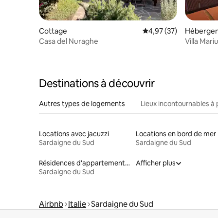
Cottage
Évaluation moyenne su
4,97 (37)
Héberge
Casa del Nuraghe
Villa Mari
Destinations à découvrir
Autres types de logements
Lieux incontournables à 
Locations avec jacuzzi
Locations en bord de mer
Sardaigne du Sud
Sardaigne du Sud
Résidences d'appartements en location
Afficher plus
Sardaigne du Sud
Airbnb
Italie
Sardaigne du Sud