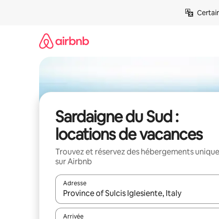
Aller
Certai
directement
au
contenu
Sardaigne du Sud :
locations de vacances
Trouvez et réservez des hébergements uniqu
sur Airbnb
Adresse
Lorsque les résultats s'affichent, utilisez les flèc
Arrivée