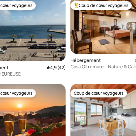
 cœur voyageurs
Coup de cœur voyageurs
 cœur voyageurs
Coups de cœur voyageurs les p
 la base de 64 commentaires : 4,98 sur 5
Hébergement
Casa Oltremare – Nature & Cal
ment
Évaluation moyenne sur la base de 42 comm
4,9 (42)
de Tuerredda
HEUREUSE
 cœur voyageurs
Coup de cœur voyageurs
 cœur voyageurs
Coup de cœur voyageurs