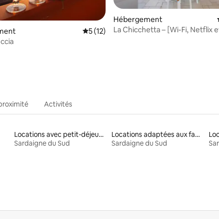
Hébergement
La Chicchetta – [Wi-Fi, Netflix e
r la base de 37 commentaires : 4,97 sur 5
ment
Évaluation moyenne sur la base de 12 co
5 (12)
de la mer]
uccia
proximité
Activités
Locations avec petit-déjeuner
Locations adaptées aux familles
Sardaigne du Sud
Sardaigne du Sud
Sar