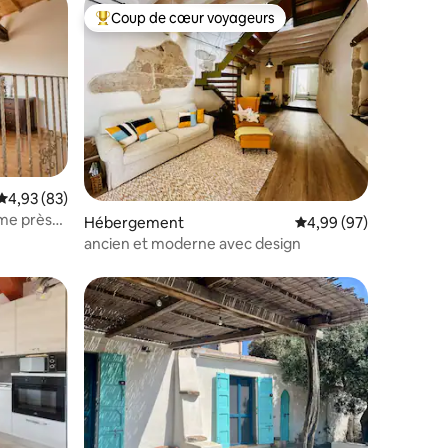
Coup de cœur voyageurs
lus appréciés
Coups de cœur voyageurs les plus appréciés
Évaluation moyenne sur la base de 83 commentaires : 4,93 sur 5
4,93 (83)
me près
entaires : 4,9 sur 5
Hébergement
Évaluation moyenne su
4,99 (97)
ancien et moderne avec design