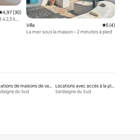
Évaluation moyenne sur la base de 30 commentaires : 4,97 sur 5
4,97 (30)
t à 2,5 km
mmentaires : 5 sur 5
Villa
Évaluation moyenn
5 (4)
La mer sous la maison • 2 minutes à pied
Locations de maisons de vacances
Locations avec accès à la plage
daigne du Sud
Sardaigne du Sud