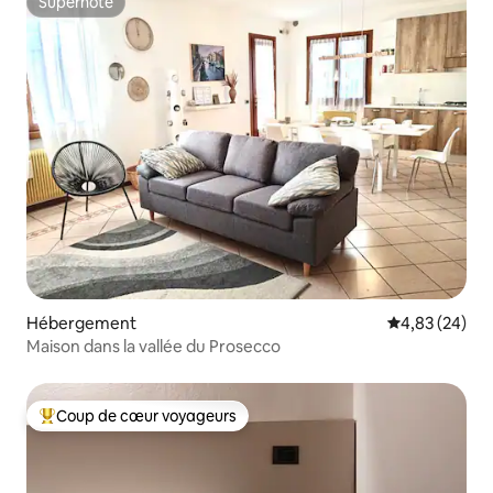
Superhôte
Superhôte
Hébergement
Évaluation mo
4,83 (24)
Maison dans la vallée du Prosecco
Coup de cœur voyageurs
Coups de cœur voyageurs les plus appréciés