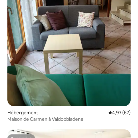
Hébergement
Évaluation mo
4,97 (67)
Maison de Carmen à Valdobbiadene