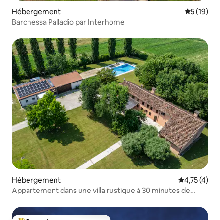
Hébergement
Évaluation
5 (19)
Barchessa Palladio par Interhome
Hébergement
Évaluation m
4,75 (4)
Appartement dans une villa rustique à 30 minutes de
Venise