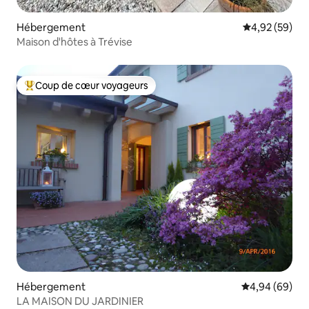
Hébergement
Évaluation mo
4,92 (59)
Maison d'hôtes à Trévise
Coup de cœur voyageurs
Coups de cœur voyageurs les plus appréciés
Hébergement
Évaluation mo
4,94 (69)
LA MAISON DU JARDINIER