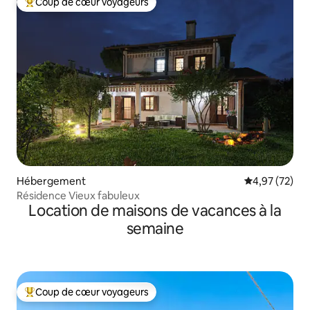
Coup de cœur voyageurs
Coups de cœur voyageurs les plus appréciés
Hébergement
Évaluation mo
4,97 (72)
Résidence Vieux fabuleux
Location de maisons de vacances à la
semaine
Coup de cœur voyageurs
Coups de cœur voyageurs les plus appréciés