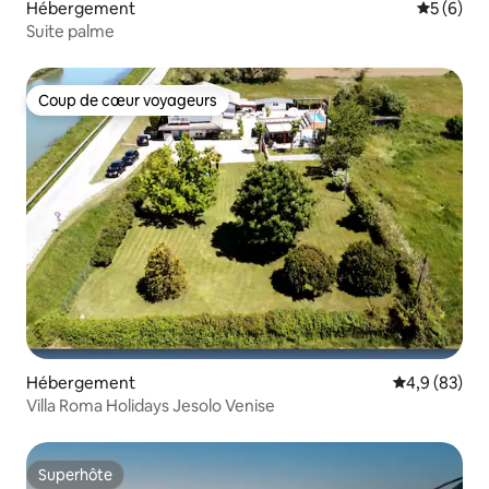
Hébergement
Évaluatio
5 (6)
Suite palme
Coup de cœur voyageurs
Coup de cœur voyageurs
Hébergement
Évaluation m
4,9 (83)
Villa Roma Holidays Jesolo Venise
Superhôte
Superhôte