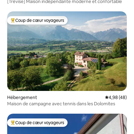
[Trévise] Maison indépendante moderne et confortable
Coup de cœur voyageurs
Coups de cœur voyageurs les plus appréciés
Hébergement
Évaluation mo
4,98 (48)
Maison de campagne avec tennis dans les Dolomites
Coup de cœur voyageurs
Coups de cœur voyageurs les plus appréciés