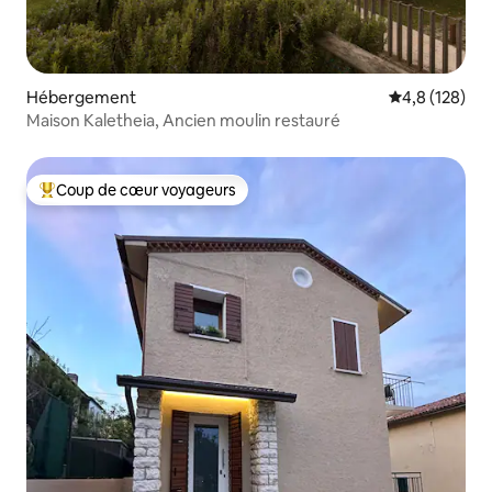
Hébergement
Évaluation mo
4,8 (128)
Maison Kaletheia, Ancien moulin restauré
Coup de cœur voyageurs
Coups de cœur voyageurs les plus appréciés