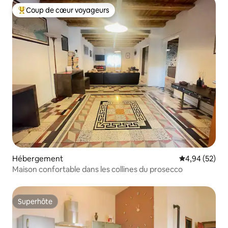
Coup de cœur voyageurs
Coups de cœur voyageurs les plus appréciés
Hébergement
Évaluation mo
4,94 (52)
Maison confortable dans les collines du prosecco
Superhôte
Superhôte