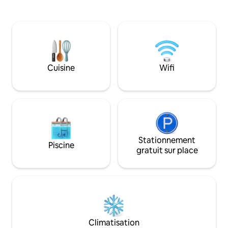
patrimoine UNESC
détendre ou manger/dîner à l'extérieur.
d'Asolo/Maser/Pos
Petit déjeuner inclus : le réfrigérateur
une heure de Veni
est rempli de tout ce dont vous avez
Pendant des années,
besoin pour le préparer vous-même.
habitant, aujourd
Panier de bienvenue et minibar inclus.
romantiquement e
Blanchisserie gratuite. Stationnement
relaxant, pour se 
gratuit, vélos gratuits et consigne à
Cuisine
Wifi
beauté œnogastro
bagages avant/après l'arrivée/le départ.
Venise est à 30 minutes en train.
Stationnement
Piscine
gratuit sur place
Climatisation