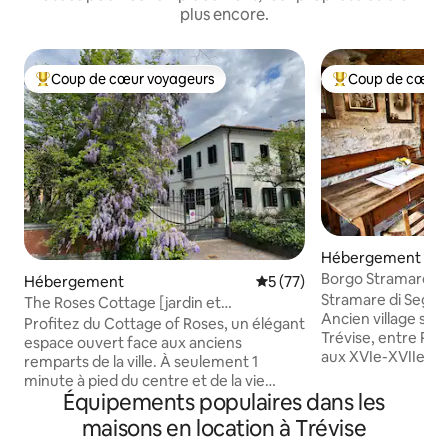
plus encore.
Coup de cœur voyageurs
Coup de cœur 
Coups de cœur voyageurs les plus appréciés
Coups de cœur vo
Hébergement
Borgo Stramare en
Hébergement
Évaluation moyenne sur la b
5 (77)
Segusino
Stramare di Segusi
The Roses Cottage [jardin et
Ancien village sur 
stationnement gratuit]
Profitez du Cottage of Roses, un élégant
Trévise, entre Pia
espace ouvert face aux anciens
aux XVIe-XVIIe siè
remparts de la ville. À seulement 1
charbonniers istrie
minute à pied du centre et de la vie
et le bois. Au ce
Équipements populaires dans les
nocturne. Entrée privée, à côté de la
possibilités : 10 mi
maison des propriétaires mais avec une
maisons en location à Trévise
Valdobbiadene/col
intimité totale. Jardin et serre pour se