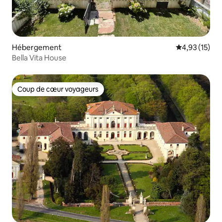
Hébergement
Évaluation mo
4,93 (15)
Bella Vita House
Coup de cœur voyageurs
Coup de cœur voyageurs