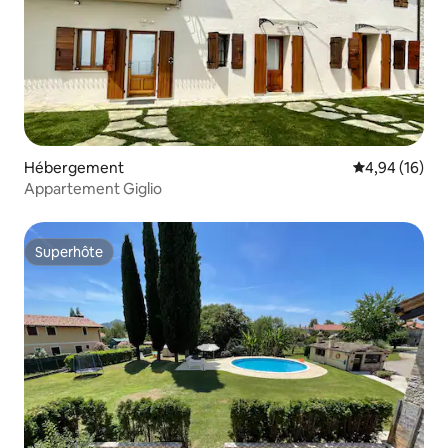
Hébergement
Évaluation mo
4,94 (16)
Appartement Giglio
Superhôte
Superhôte