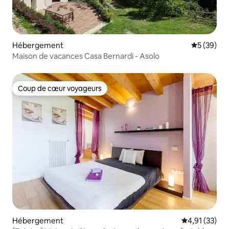
Hébergement
Évaluation
5 (39)
Maison de vacances Casa Bernardi - Asolo
Coup de cœur voyageurs
Coup de cœur voyageurs
Hébergement
Évaluation mo
4,91 (33)