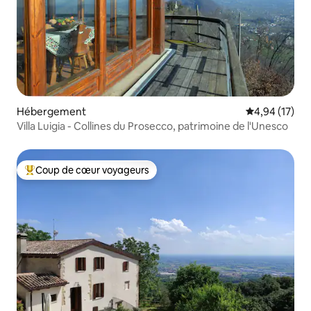
Hébergement
Évaluation mo
4,94 (17)
Villa Luigia - Collines du Prosecco, patrimoine de l'Unesco
Coup de cœur voyageurs
Coups de cœur voyageurs les plus appréciés