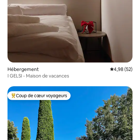
Hébergement
Évaluation mo
4,98 (52)
I GELSI - Maison de vacances
Coup de cœur voyageurs
Coups de cœur voyageurs les plus appréciés