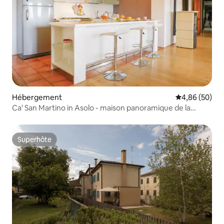
Hébergement
Évaluation mo
4,86 (50)
Ca' San Martino in Asolo - maison panoramique de la
colline
Superhôte
Superhôte