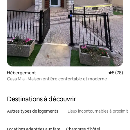
Hébergement
Évaluation
5 (78)
Casa Mia · Maison entière confortable et moderne
Destinations à découvrir
Autres types de logements
Lieux incontournables à proximit
Locations adaptées aux familles
Chambres d'hôtel