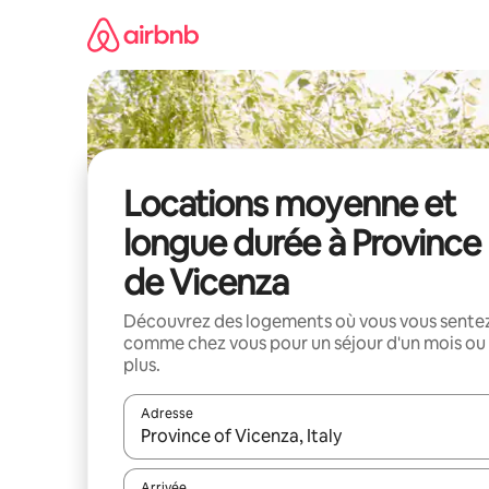
Aller
directement
au
contenu
Locations moyenne et
longue durée à Province
de Vicenza
Découvrez des logements où vous vous sente
comme chez vous pour un séjour d'un mois ou
plus.
Adresse
Lorsque les résultats s'affichent, utilisez les flèc
Arrivée