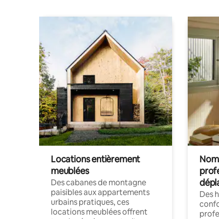
Locations entièrement
Noma
meublées
prof
dépl
Des cabanes de montagne
paisibles aux appartements
Des 
urbains pratiques, ces
confo
locations meublées offrent
profe