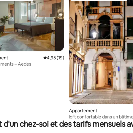
ment
Évaluation moyenne sur la base de 19 comme
4,95 (19)
tments – Aedes
la base de 104 commentaires : 4,88 sur 5
Appartement
loft confortable dans un bâtim
t d'un chez-soi et des tarifs mensuels 
historique, centre-ville de Vice