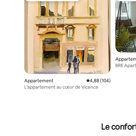
Apparte
BRE Apar
Appartement
Évaluation moyenne sur 
4,88 (104)
L’appartement au cœur de Vicence
Le confor