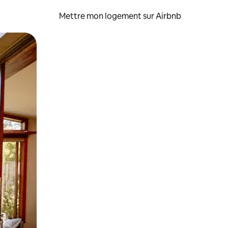
Mettre mon logement sur Airbnb
sant glisser.