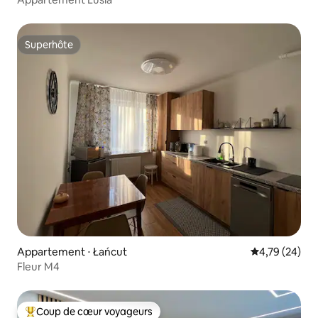
Superhôte
Superhôte
Appartement ⋅ Łańcut
Évaluation mo
4,79 (24)
Fleur M4
Coup de cœur voyageurs
Coups de cœur voyageurs les plus appréciés