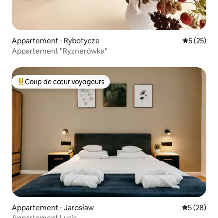
Appartement ⋅ Rybotycze
Évaluation
5 (25)
Appartement "Ryznerówka"
Coup de cœur voyageurs
Coups de cœur voyageurs les plus appréciés
Appartement ⋅ Jarosław
Évaluation
5 (28)
Appartement Lusia