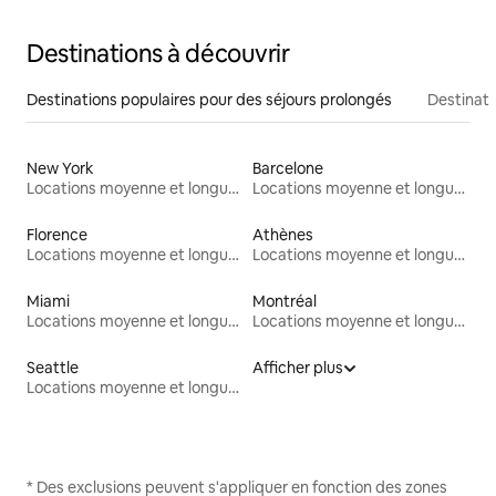
Destinations à découvrir
Destinations populaires pour des séjours prolongés
Destinati
New York
Barcelone
Locations moyenne et longue durée
Locations moyenne et longue durée
Florence
Athènes
Locations moyenne et longue durée
Locations moyenne et longue durée
Miami
Montréal
Locations moyenne et longue durée
Locations moyenne et longue durée
Seattle
Afficher plus
Locations moyenne et longue durée
* Des exclusions peuvent s'appliquer en fonction des zones