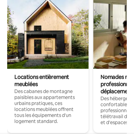
Locations entièrement
Nomades num
meublées
professionnel
déplacement
Des cabanes de montagne
paisibles aux appartements
Des hébergem
urbains pratiques, ces
confortables p
locations meublées offrent
professionnels
tous les équipements d'un
télétravail dis
logement standard.
et d'espaces de