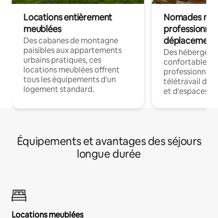
Locations entièrement
Nomades num
meublées
professionnel
déplacement
Des cabanes de montagne
paisibles aux appartements
Des hébergem
urbains pratiques, ces
confortables p
locations meublées offrent
professionnels
tous les équipements d'un
télétravail dis
logement standard.
et d'espaces de
Équipements et avantages des séjours
longue durée
Locations meublées