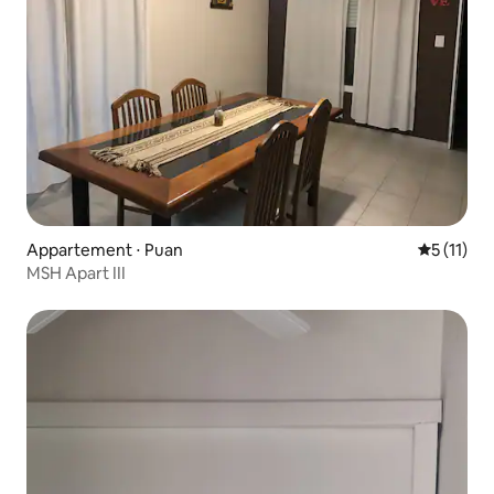
Appartement ⋅ Puan
Évaluatio
5 (11)
MSH Apart III