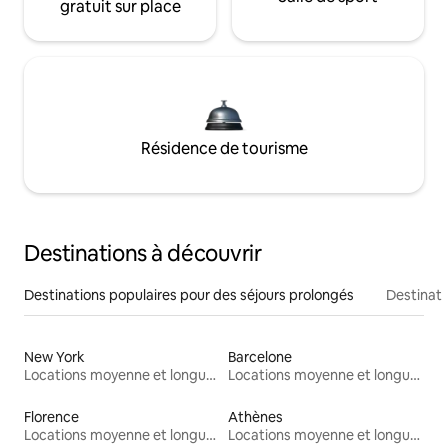
gratuit sur place
Résidence de tourisme
Destinations à découvrir
Destinations populaires pour des séjours prolongés
Destinati
New York
Barcelone
Locations moyenne et longue durée
Locations moyenne et longue durée
Florence
Athènes
Locations moyenne et longue durée
Locations moyenne et longue durée