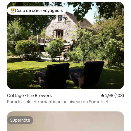
Coup de cœur voyageurs
Coups de cœur voyageurs les plus appréciés
Cottage ⋅ Isle Brewers
Évaluation moy
4,98 (103)
Paradis isolé et romantique au niveau du Somerset
Superhôte
Superhôte