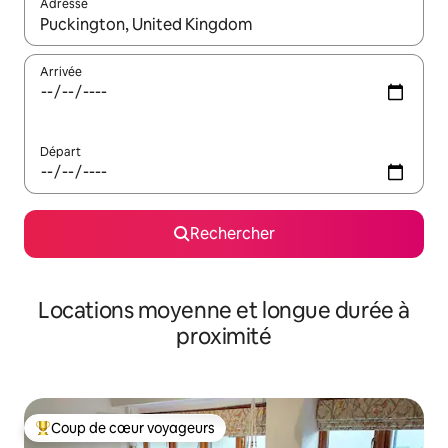
Adresse
Lorsque les résultats s'affichent, utilisez les flèches vers le hau
Arrivée
Départ
Rechercher
Locations moyenne et longue durée à
proximité
Coup de cœur voyageurs
Coups de cœur voyageurs les plus appréciés