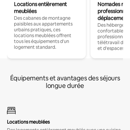
Locations entièrement
Nomades num
meublées
professionnel
déplacement
Des cabanes de montagne
paisibles aux appartements
Des hébergem
urbains pratiques, ces
confortables p
locations meublées offrent
professionnels
tous les équipements d'un
télétravail dis
logement standard.
et d'espaces de
Équipements et avantages des séjours
longue durée
Locations meublées