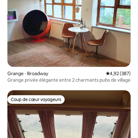
Grange ⋅ Broadway
Évaluation moy
4,92 (387)
Grange privée élégante entre 2 charmants pubs de village
Coup de cœur voyageurs
Coup de cœur voyageurs