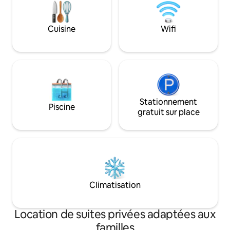
pour le travail co
Conçu avec soin, 
chaleureux et une
Cuisine
Wifi
l'espace est parfai
courts comme pour
Stationnement
Piscine
gratuit sur place
Climatisation
Location de suites privées adaptées aux
familles