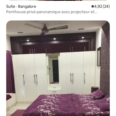
Suite ⋅ Bangalore
Évaluation mo
4,92 (24)
Penthouse privé panoramique avec projecteur et
balançoires