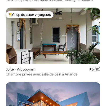
Coup de cœur voyageurs
Coups de cœur voyageurs les plus appréciés
Suite ⋅ Viluppuram
Évaluation
5 (10)
Chambre privée avec salle de bain à Ananda