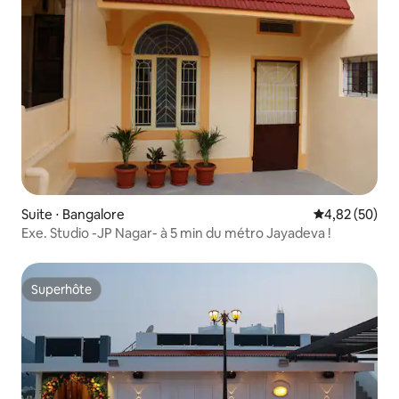
Suite ⋅ Bangalore
Évaluation mo
4,82 (50)
Exe. Studio -JP Nagar- à 5 min du métro Jayadeva !
Superhôte
Superhôte