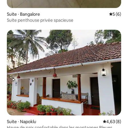
Suite ⋅ Bangalore
Évaluatio
5 (6)
Suite penthouse privée spacieuse
Suite ⋅ Napoklu
Évaluation m
4,63 (8)
Havre de paix confortable dans les montagnes Bleues