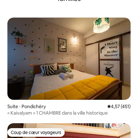
Suite ⋅ Pondichéry
Évaluation moy
4,57 (451)
« Kaivalyam » 1 CHAMBRE dans la ville historique
Coup de cœur voyageurs
Coup de cœur voyageurs