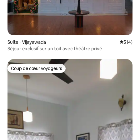
Suite ⋅ Vijayawada
Évaluatio
5 (4)
Séjour exclusif sur un toit avec théâtre privé
Coup de cœur voyageurs
Coup de cœur voyageurs