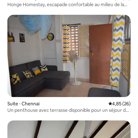
Honge Homestay, escapade confortable au milieu de la
nature.
Suite ⋅ Chennai
Évaluation mo
4,85 (26)
Un penthouse avec terrasse disponible pour un séjour de
courte durée.