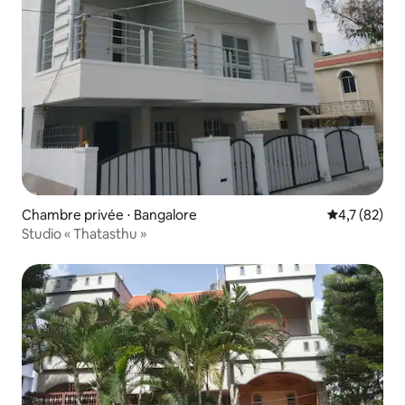
Chambre privée ⋅ Bangalore
Évaluation m
4,7 (82)
Studio « Thatasthu »