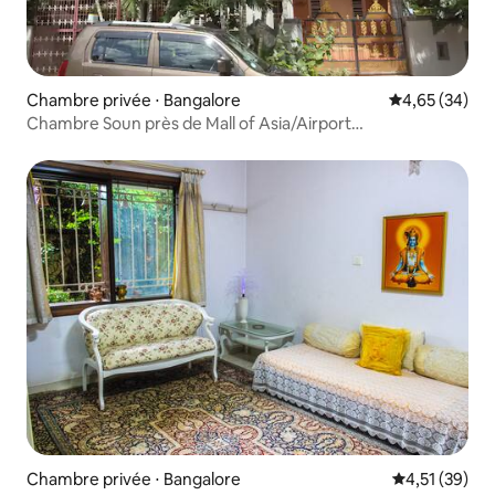
Chambre privée ⋅ Bangalore
Évaluation mo
4,65 (34)
Chambre Soun près de Mall of Asia/Airport
Road/GKVK/NCBS
Chambre privée ⋅ Bangalore
Évaluation mo
4,51 (39)