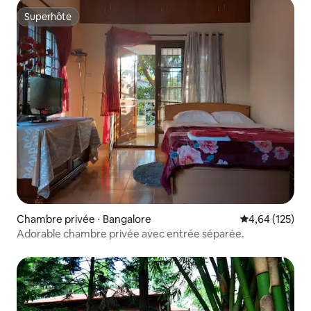
Superhôte
Superhôte
Chambre privée ⋅ Bangalore
Évaluation moy
4,64 (125)
Adorable chambre privée avec entrée séparée.