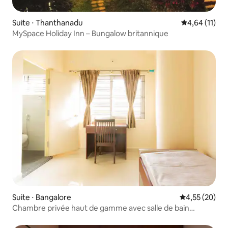
Suite ⋅ Thanthanadu
Évaluation mo
4,64 (11)
MySpace Holiday Inn – Bungalow britannique
Suite ⋅ Bangalore
Évaluation mo
4,55 (20)
Chambre privée haut de gamme avec salle de bain
attenante - 1/3 Bengaluru