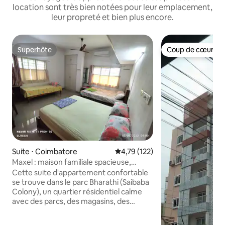
location sont très bien notées pour leur emplacement,
leur propreté et bien plus encore.
Superhôte
Coup de cœur vo
Superhôte
Coup de cœur vo
Suite ⋅ Coimbatore
Évaluation moyenne sur la base 
4,79 (122)
Maxel : maison familiale spacieuse,
chambre climatisée + hall climatisé
Cette suite d'appartement confortable
se trouve dans le parc Bharathi (Saibaba
Colony), un quartier résidentiel calme
avec des parcs, des magasins, des
restaurants, des cafés et à 1 km de
l'hôpital Ganga. Il dispose de grandes