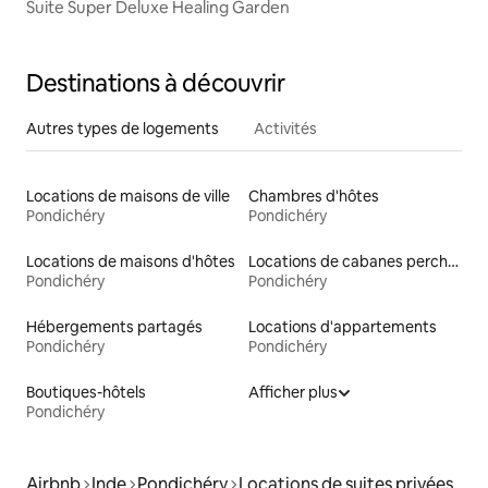
Suite Super Deluxe Healing Garden
Destinations à découvrir
Autres types de logements
Activités
Locations de maisons de ville
Chambres d'hôtes
Pondichéry
Pondichéry
Locations de maisons d'hôtes
Locations de cabanes perchées
Pondichéry
Pondichéry
Hébergements partagés
Locations d'appartements
Pondichéry
Pondichéry
Boutiques-hôtels
Afficher plus
Pondichéry
Airbnb
Inde
Pondichéry
Locations de suites privées