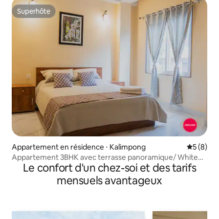
Superhôte
Superhôte
Appartement en résidence ⋅ Kalimpong
Évaluatio
5 (8)
Appartement 3BHK avec terrasse panoramique/ White
Le confort d'un chez-soi et des tarifs
Orchid
mensuels avantageux