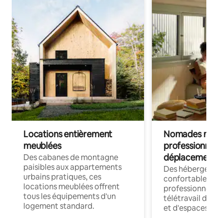
Locations entièrement
Nomades num
meublées
professionnel
déplacement
Des cabanes de montagne
paisibles aux appartements
Des hébergem
urbains pratiques, ces
confortables p
locations meublées offrent
professionnels
tous les équipements d'un
télétravail dis
logement standard.
et d'espaces de