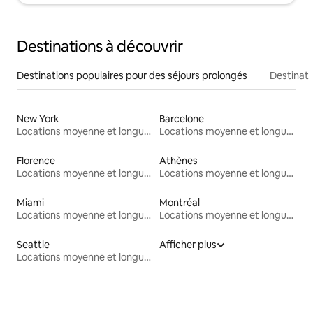
Destinations à découvrir
Destinations populaires pour des séjours prolongés
Destinati
New York
Barcelone
Locations moyenne et longue durée
Locations moyenne et longue durée
Florence
Athènes
Locations moyenne et longue durée
Locations moyenne et longue durée
Miami
Montréal
Locations moyenne et longue durée
Locations moyenne et longue durée
Seattle
Afficher plus
Locations moyenne et longue durée