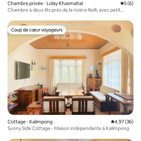
Chambre privée ⋅ Lolay Khasmahal
Évaluatio
5 (6)
Chambre à deux lits près de la rivière Relli, avec petit
déjeuner et dîner
Coup de cœur voyageurs
Coup de cœur voyageurs
Cottage ⋅ Kalimpong
Évaluation mo
4,97 (36)
Sunny Side Cottage - Maison indépendante à Kalimpong