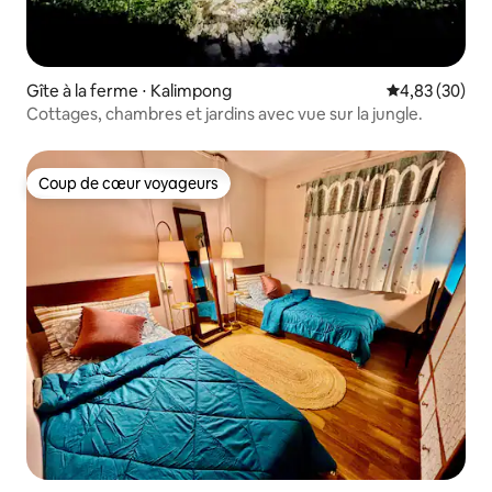
Gîte à la ferme ⋅ Kalimpong
Évaluation mo
4,83 (30)
Cottages, chambres et jardins avec vue sur la jungle.
Coup de cœur voyageurs
Coup de cœur voyageurs