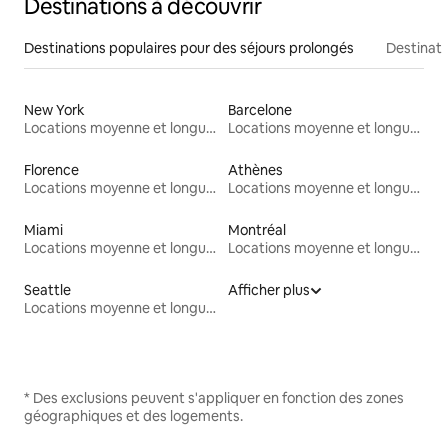
Destinations à découvrir
Destinations populaires pour des séjours prolongés
Destinati
New York
Barcelone
Locations moyenne et longue durée
Locations moyenne et longue durée
Florence
Athènes
Locations moyenne et longue durée
Locations moyenne et longue durée
Miami
Montréal
Locations moyenne et longue durée
Locations moyenne et longue durée
Seattle
Afficher plus
Locations moyenne et longue durée
* Des exclusions peuvent s'appliquer en fonction des zones
géographiques et des logements.