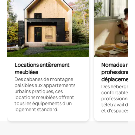
Locations entièrement
Nomades num
meublées
professionnel
déplacement
Des cabanes de montagne
paisibles aux appartements
Des hébergem
urbains pratiques, ces
confortables p
locations meublées offrent
professionnels
tous les équipements d'un
télétravail dis
logement standard.
et d'espaces de