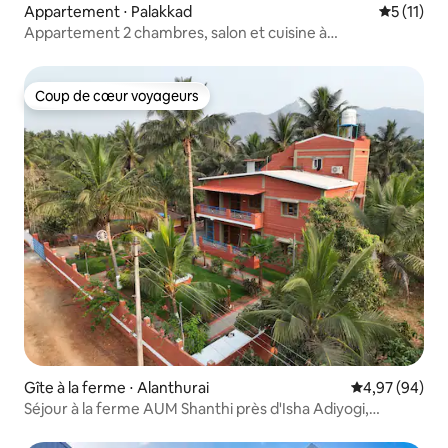
Appartement ⋅ Palakkad
Évaluatio
5 (11)
Appartement 2 chambres, salon et cuisine à
Palakkad | Yugma | vue sur la rivière
Coup de cœur voyageurs
Coup de cœur voyageurs
Gîte à la ferme ⋅ Alanthurai
Évaluation mo
4,97 (94)
Séjour à la ferme AUM Shanthi près d'Isha Adiyogi,
Coimbatore