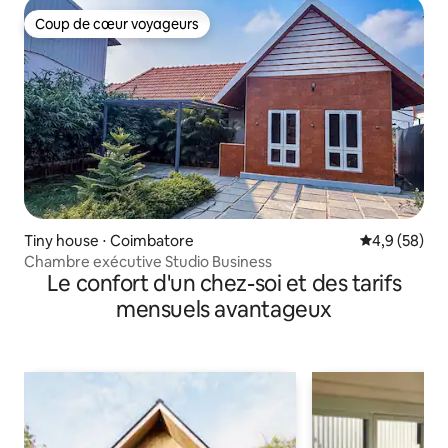
Coup de cœur voyageurs
Coup de cœur voyageurs
Tiny house ⋅ Coimbatore
Évaluation m
4,9 (58)
Chambre exécutive Studio Business
Le confort d'un chez-soi et des tarifs
mensuels avantageux