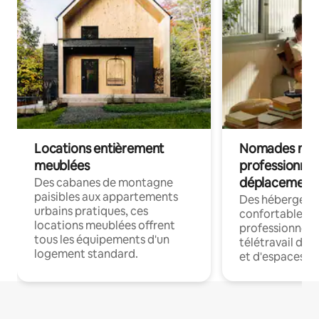
Locations entièrement
Nomades num
meublées
professionnel
déplacement
Des cabanes de montagne
paisibles aux appartements
Des hébergem
urbains pratiques, ces
confortables p
locations meublées offrent
professionnels
tous les équipements d'un
télétravail dis
logement standard.
et d'espaces de