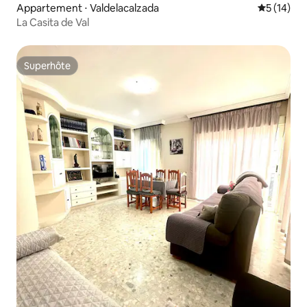
Appartement ⋅ Valdelacalzada
Évaluation
5 (14)
La Casita de Val
Superhôte
Superhôte