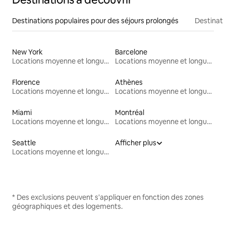
Destinations populaires pour des séjours prolongés
Destinati
New York
Barcelone
Locations moyenne et longue durée
Locations moyenne et longue durée
Florence
Athènes
Locations moyenne et longue durée
Locations moyenne et longue durée
Miami
Montréal
Locations moyenne et longue durée
Locations moyenne et longue durée
Seattle
Afficher plus
Locations moyenne et longue durée
* Des exclusions peuvent s'appliquer en fonction des zones
géographiques et des logements.