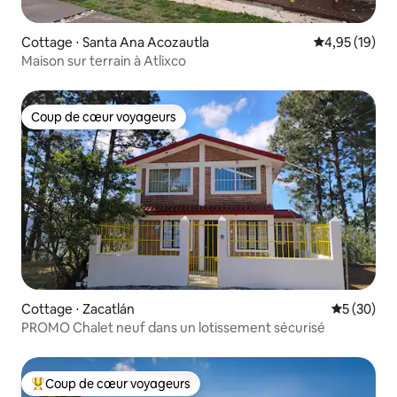
Cottage ⋅ Santa Ana Acozautla
Évaluation mo
4,95 (19)
Maison sur terrain à Atlixco
Coup de cœur voyageurs
Coup de cœur voyageurs
Cottage ⋅ Zacatlán
Évaluation
5 (30)
PROMO Chalet neuf dans un lotissement sécurisé
Coup de cœur voyageurs
Coups de cœur voyageurs les plus appréciés