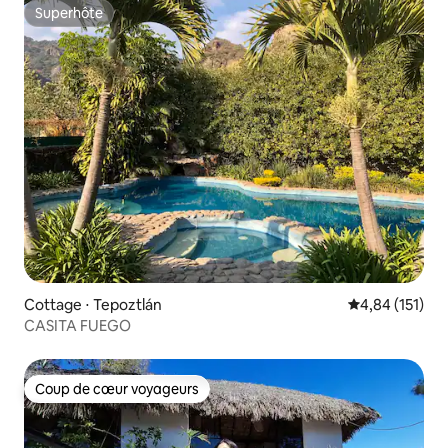
Superhôte
Superhôte
Cottage ⋅ Tepoztlán
Évaluation moy
4,84 (151)
CASITA FUEGO
Coup de cœur voyageurs
Coup de cœur voyageurs