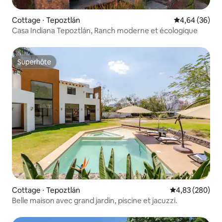
Cottage ⋅ Tepoztlán
Évaluation mo
4,64 (36)
Casa Indiana Tepoztlán, Ranch moderne et écologique
Superhôte
Superhôte
Cottage ⋅ Tepoztlán
Évaluation moy
4,83 (280)
Belle maison avec grand jardin, piscine et jacuzzi.