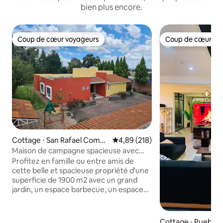
bien plus encore.
Coup de cœur voyageurs
Coup de cœur vo
Coup de cœur voyageurs
Coup de cœur vo
Cottage ⋅ San Rafael Coma
Évaluation moyenne sur la base 
4,89 (218)
c, San Andres Cholula
Maison de campagne spacieuse avec
grand et beau jardin
Profitez en famille ou entre amis de
cette belle et spacieuse propriété d'une
superficie de 1900 m2 avec un grand
jardin, un espace barbecue, un espace
parking et un salon pour les événements
(demander les conditions). La maison
dispose d'un grand salon et d'une salle à
Cottage ⋅ Pueblo 