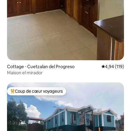
Cottage ⋅ Cuetzalan del Progreso
Évaluation moy
4,94 (119)
Maison el mirador
Coup de cœur voyageurs
Coups de cœur voyageurs les plus appréciés