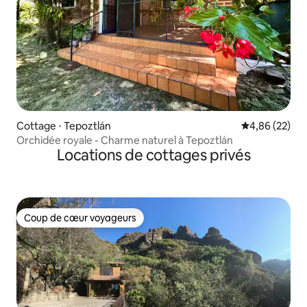
Cottage ⋅ Tepoztlán
Évaluation mo
4,86 (22)
Orchidée royale - Charme naturel à Tepoztlán
Locations de cottages privés
Coup de cœur voyageurs
Coup de cœur voyageurs