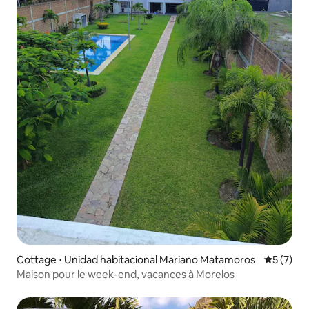
Cottage ⋅ Unidad habitacional Mariano Matamoros
Évaluatio
5 (7)
Maison pour le week-end, vacances à Morelos