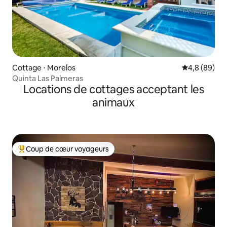
Cottage ⋅ Morelos
Évaluation m
4,8 (89)
Quinta Las Palmeras
Locations de cottages acceptant les
animaux
Coup de cœur voyageurs
Coups de cœur voyageurs les plus appréciés