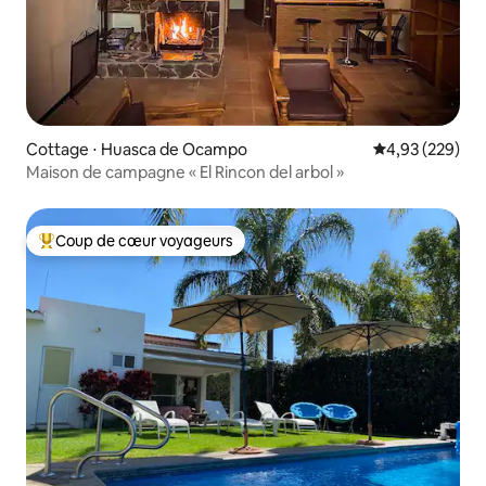
Cottage ⋅ Huasca de Ocampo
Évaluation moy
4,93 (229)
Maison de campagne « El Rincon del arbol »
Coup de cœur voyageurs
Coups de cœur voyageurs les plus appréciés