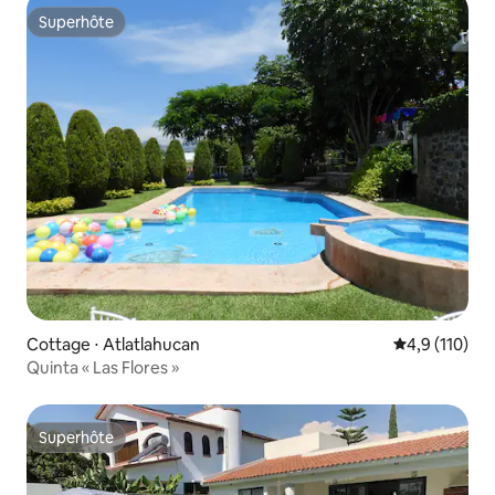
Superhôte
Superhôte
Cottage ⋅ Atlatlahucan
Évaluation mo
4,9 (110)
Quinta « Las Flores »
Superhôte
Superhôte