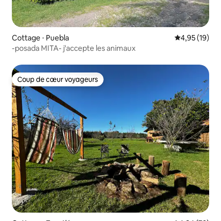
Cottage ⋅ Puebla
Évaluation mo
4,95 (19)
-posada MITA- j'accepte les animaux
Coup de cœur voyageurs
Coup de cœur voyageurs