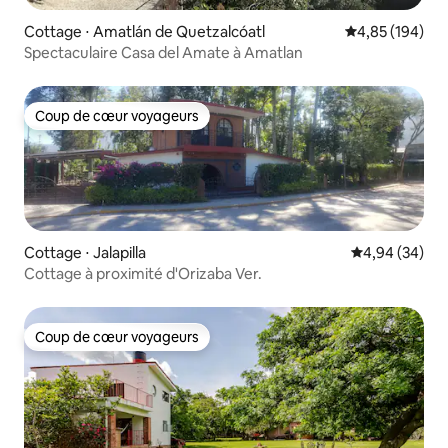
Cottage ⋅ Amatlán de Quetzalcóatl
Évaluation moy
4,85 (194)
Spectaculaire Casa del Amate à Amatlan
Coup de cœur voyageurs
Coup de cœur voyageurs
Cottage ⋅ Jalapilla
Évaluation mo
4,94 (34)
Cottage à proximité d'Orizaba Ver.
Coup de cœur voyageurs
Coup de cœur voyageurs