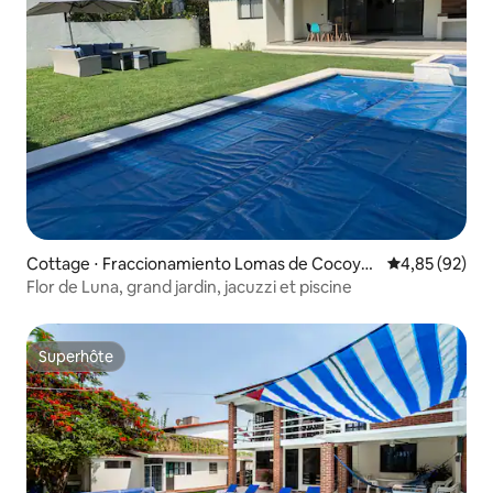
Cottage ⋅ Fraccionamiento Lomas de Cocoyo
Évaluation mo
4,85 (92)
c
Flor de Luna, grand jardin, jacuzzi et piscine
Superhôte
Superhôte