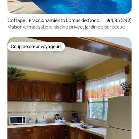
Cottage ⋅ Fraccionamiento Lomas de Cocoy
Évaluation moy
4,95 (242)
oc
Maison/climatisation, piscine privée, jardin de barbecue
Coup de cœur voyageurs
Coup de cœur voyageurs