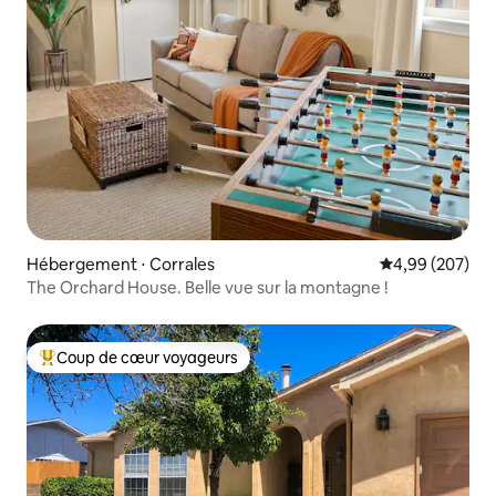
Hébergement ⋅ Corrales
Évaluation moy
4,99 (207)
The Orchard House. Belle vue sur la montagne !
Coup de cœur voyageurs
Coups de cœur voyageurs les plus appréciés