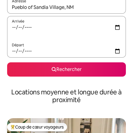
Adresse
Lorsque les résultats s'affichent, utilisez les flèches vers le hau
Arrivée
Départ
Rechercher
Locations moyenne et longue durée à
proximité
Coup de cœur voyageurs
Coups de cœur voyageurs les plus appréciés