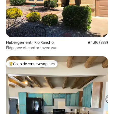
Hébergement ⋅ Rio Rancho
Évaluation moy
4,96 (333)
Élégance et confort avec vue
Coup de cœur voyageurs
Coups de cœur voyageurs les plus appréciés