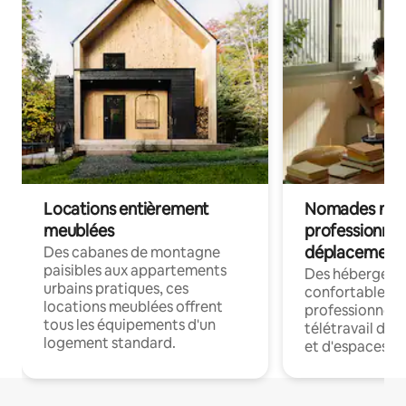
Locations entièrement
Nomades num
meublées
professionnel
déplacement
Des cabanes de montagne
paisibles aux appartements
Des hébergem
urbains pratiques, ces
confortables p
locations meublées offrent
professionnels
tous les équipements d'un
télétravail dis
logement standard.
et d'espaces de