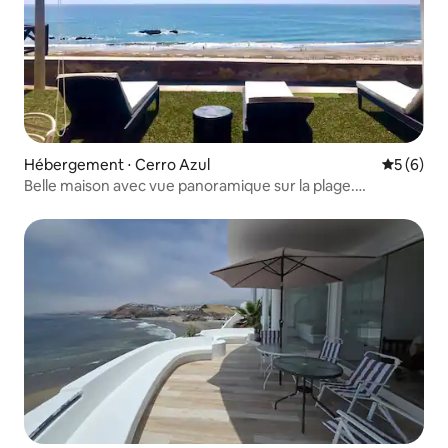
Hébergement ⋅ Cerro Azul
Évaluatio
5 (6)
Belle maison avec vue panoramique sur la plage.
Chepeconde