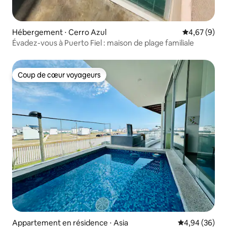
Hébergement ⋅ Cerro Azul
Évaluation m
4,67 (9)
Évadez-vous à Puerto Fiel : maison de plage familiale
Coup de cœur voyageurs
Coup de cœur voyageurs
Appartement en résidence ⋅ Asia
Évaluation mo
4,94 (36)