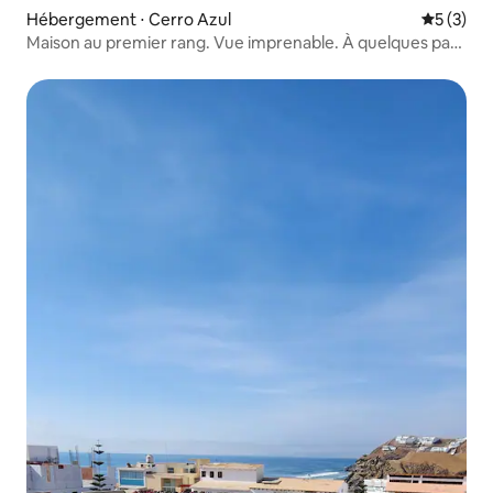
Hébergement ⋅ Cerro Azul
Évaluatio
5 (3)
Maison au premier rang. Vue imprenable. À quelques pas
de la plage