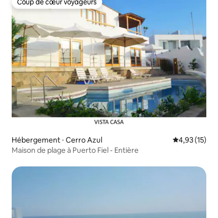
Coup de cœur voyageurs
Coup de cœur voyageurs
Hébergement ⋅ Cerro Azul
Évaluation mo
4,93 (15)
Maison de plage à Puerto Fiel - Entière