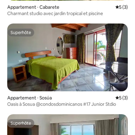
Appartement ⋅ Cabarete
Évaluatio
5 (3)
Charmant studio avec jardin tropical et piscine
Superhôte
Superhôte
Appartement ⋅ Sosúa
Évaluatio
5 (3)
Oasis à Sosua @condosdominicanos #17 Junior Stdio
Superhôte
Superhôte