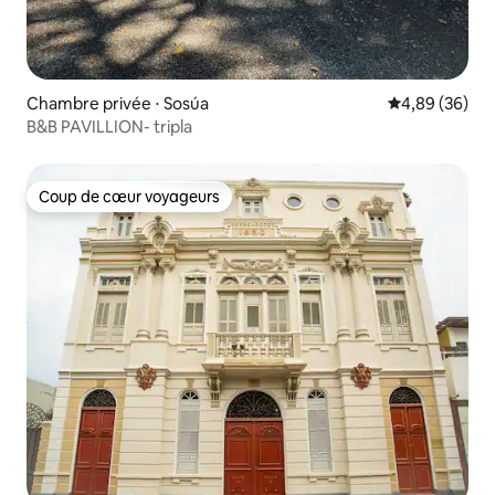
Chambre privée ⋅ Sosúa
Évaluation mo
4,89 (36)
B&B PAVILLION- tripla
Coup de cœur voyageurs
Coup de cœur voyageurs