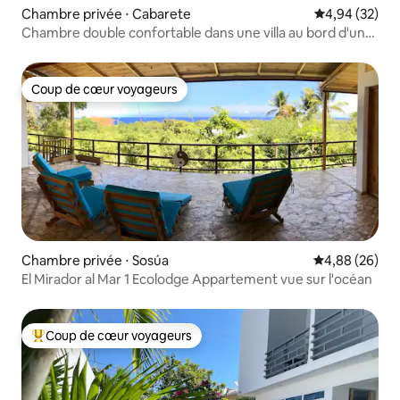
Chambre privée ⋅ Cabarete
Évaluation mo
4,94 (32)
Chambre double confortable dans une villa au bord d'un
lagon
Coup de cœur voyageurs
Coup de cœur voyageurs
Chambre privée ⋅ Sosúa
Évaluation mo
4,88 (26)
El Mirador al Mar 1 Ecolodge Appartement vue sur l'océan
Coup de cœur voyageurs
Coups de cœur voyageurs les plus appréciés