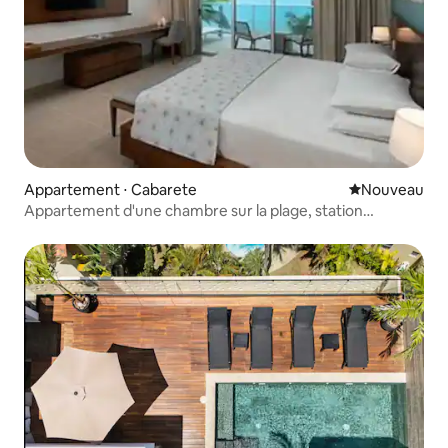
Appartement ⋅ Cabarete
Nouvel hébe
Nouveau
Appartement d'une chambre sur la plage, station
balnéaire de Cabarete