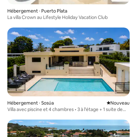
Hébergement ⋅ Puerto Plata
La villa Crown au Lifestyle Holiday Vacation Club
Hébergement ⋅ Sosúa
Nouvel hébe
Nouveau
Villa avec piscine et 4 chambres • 3 à l'étage + 1 suite de
jardin