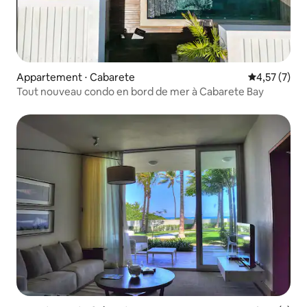
Appartement ⋅ Cabarete
Évaluation m
4,57 (7)
Tout nouveau condo en bord de mer à Cabarete Bay