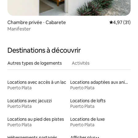
Chambre privée ⋅ Cabarete
Évaluation mo
4,97 (31)
Manifester
Destinations à découvrir
Autres types de logements
Activités
Locations avec accès à un lac
Locations adaptées aux animaux
Puerto Plata
Puerto Plata
Locations avec jacuzzi
Locations de lofts
Puerto Plata
Puerto Plata
Locations au pied des pistes
Locations de luxe
Puerto Plata
Puerto Plata
Hébergements partagés
Afficher plus