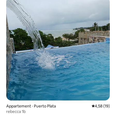
Appartement ⋅ Puerto Plata
Évaluation mo
4,58 (19)
rebecca 1b