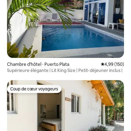
Chambre d'hôtel ⋅ Puerto Plata
Évaluation moy
4,99 (150)
Supérieure élégante | Lit King Size | Petit-déjeuner inclus |
Coup de cœur voyageurs
Coup de cœur voyageurs