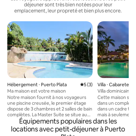
déjeuner sont très bien notées pour leur
emplacement, leur propreté et bien plus encore.
Hébergement ⋅ Puerto Plata
Évaluation moyenne sur la 
5 (3)
Villa ⋅ Cabarete
Ma maison est votre maison
Villa dominicaine 
Notre maison fournit à nos voyageurs
Cette maison soph
une piscine creusée, le premier étage
dans un complexe 
dispose de 3 chambres et 2 salles de bain
dans un cadre tran
complètes. La Master Suite se situe au
mais à seulement 
Équipements populaires dans les
deuxième étage. La suite principale
voiture de Sosúa e
comprend un lit King Size, une salle de
terrasse spacieus
locations avec petit-déjeuner à Puerto
bain complète, un grand dressing, une
piscine privée, d'