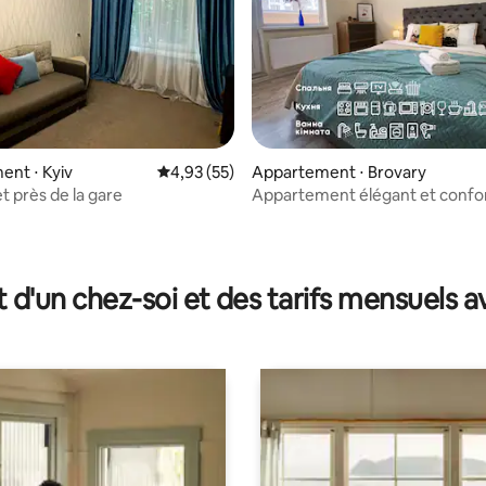
nt ⋅ Kyiv
Évaluation moyenne sur la base de 55 comme
4,93 (55)
Appartement ⋅ Brovary
et près de la gare
Appartement élégant et confo
d'une chambre Lisovyi Kvartal
sur la base de 28 commentaires : 5 sur 5
t d'un chez-soi et des tarifs mensuels 