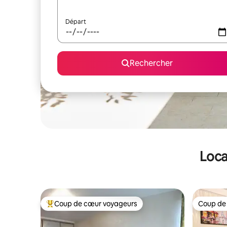
Départ
Rechercher
Loca
Coup de cœur voyageurs
Coup de
Coups de cœur voyageurs les plus appréciés
Coup de