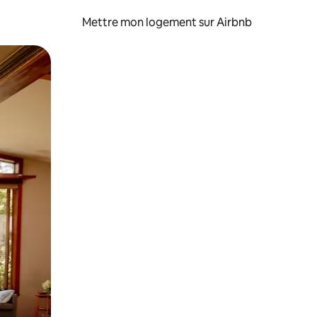
Mettre mon logement sur Airbnb
sant glisser.