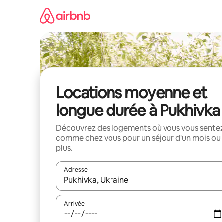
Aller
directement
au
contenu
Locations moyenne et
longue durée à Pukhivka
Découvrez des logements où vous vous sente
comme chez vous pour un séjour d'un mois ou
plus.
Adresse
Lorsque les résultats s'affichent, utilisez les flèc
Arrivée