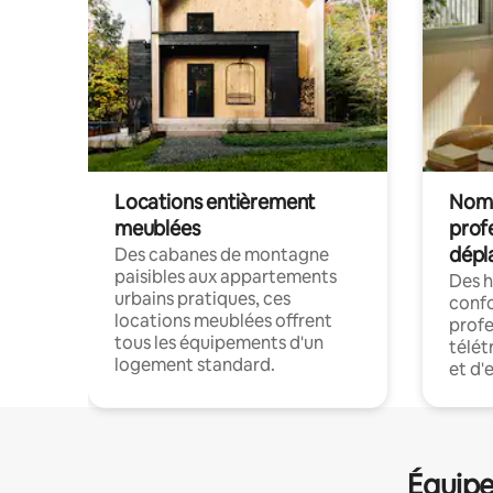
Locations entièrement
Noma
meublées
prof
dépl
Des cabanes de montagne
paisibles aux appartements
Des 
urbains pratiques, ces
confo
locations meublées offrent
profe
tous les équipements d'un
télét
logement standard.
et d'
Équipe