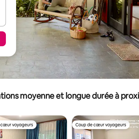
tions moyenne et longue durée à prox
 cœur voyageurs
Coup de cœur voyageurs
 cœur voyageurs
Coup de cœur voyageurs