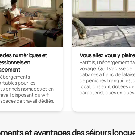
des numériques et
Vous allez vous y plaire
essionnels en
Parfois, l'hébergement fai
voyage. Qu'il s'agisse de
acement
cabanes à flanc de falais
hébergements
de péniches tranquilles, 
rtables pour les
locations sont dotées de
ssionnels nomades et en
caractéristiques uniques
ravail disposant du wifi
espaces de travail dédiés.
ments et avantages des séjours longu