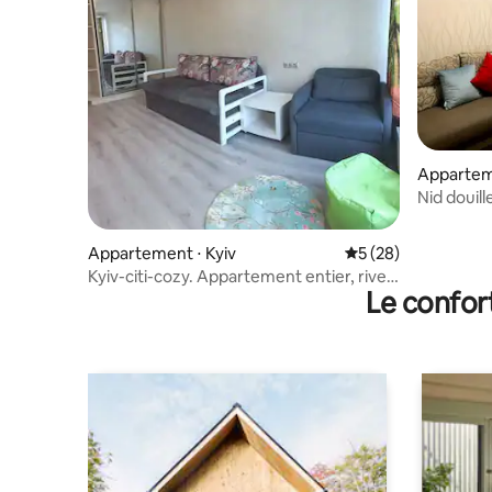
Apparteme
Nid douill
Appartement ⋅ Kyiv
Évaluation moyenne 
5 (28)
Kyiv-citi-cozy. Appartement entier, rive
Le confor
gauche.