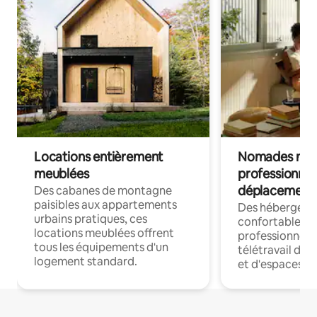
Locations entièrement
Nomades num
meublées
professionnel
déplacement
Des cabanes de montagne
paisibles aux appartements
Des hébergem
urbains pratiques, ces
confortables p
locations meublées offrent
professionnels
tous les équipements d'un
télétravail dis
logement standard.
et d'espaces de