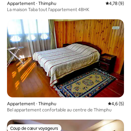
Appartement ⋅ Thimphu
Évaluation m
4,78 (9)
La maison Taba tout l'appartement 4BHK
Appartement ⋅ Thimphu
Évaluation 
4,6 (5)
Bel appartement confortable au centre de Thimphu
Coup de cœur voyageurs
Coup de cœur voyageurs