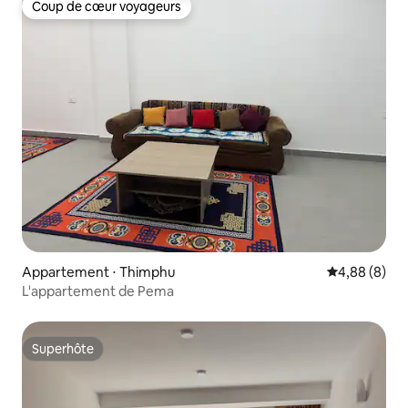
Coup de cœur voyageurs
Coup de cœur voyageurs
Appartement ⋅ Thimphu
Évaluation m
4,88 (8)
L'appartement de Pema
Superhôte
Superhôte