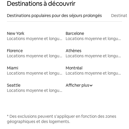
Destinations à découvrir
Destinations populaires pour des séjours prolongés
Destinati
New York
Barcelone
Locations moyenne et longue durée
Locations moyenne et longue durée
Florence
Athènes
Locations moyenne et longue durée
Locations moyenne et longue durée
Miami
Montréal
Locations moyenne et longue durée
Locations moyenne et longue durée
Seattle
Afficher plus
Locations moyenne et longue durée
* Des exclusions peuvent s'appliquer en fonction des zones
géographiques et des logements.