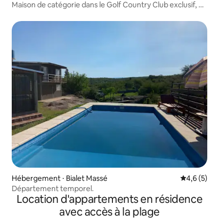
Maison de catégorie dans le Golf Country Club exclusif, un
endroit plein de vie, de montagnes et sûr. Idéal pour
profiter en famille et entre amis, faire de belles
promenades dans les montagnes, le ruisseau, le golf, le
vélo et plus d'activités, le tout au même endroit.
Hébergement ⋅ Bialet Massé
Évaluation 
4,6 (5)
Département temporel.
Location d'appartements en résidence
avec accès à la plage