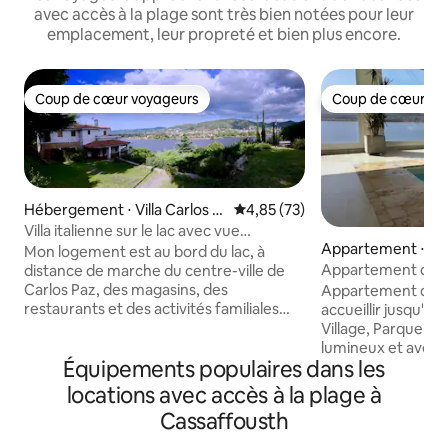
avec accès à la plage sont très bien notées pour leur
emplacement, leur propreté et bien plus encore.
Coup de cœur voyageurs
Coup de cœur vo
Coup de cœur voyageurs
Coup de cœur vo
Hébergement ⋅ Villa Carlos P
Évaluation moyenne sur la base
4,85 (73)
az
Villa italienne sur le lac avec vue
Appartement ⋅ Vill
exceptionnelle
Mon logement est au bord du lac, à
quiman
Appartement dan
distance de marche du centre-ville de
hôtelier avec pisc
Carlos Paz, des magasins, des
Appartement d'u
restaurants et des activités familiales
accueillir jusqu'à
(7 pâtés de maisons). Vous apprécierez
Village, Parque Si
mon logement pour ses chambres
lumineux et avec vu
Équipements populaires dans les
spacieuses, son intimité, sa lumière et
pour se reposer. 
son ambiance et son accès direct au lac.
double et canapé-li
locations avec accès à la plage à
Les chambres sont spacieuses et
Cuisine entièrem
Cassaffousth
confortables. C'est un endroit idéal pour
cafetière, mixeur, 
se reposer, admirer la vue, se divertir,
cuisine et four. 