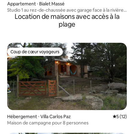
Appartement ⋅ Bialet Massé
Studio 1 au rez-de-chaussée avec garage face à la rivière
Location de maisons avec accès à la
Cosquín
plage
Coup de cœur voyageurs
Coup de cœur voyageurs
Hébergement ⋅ Villa Carlos Paz
Évaluation
5 (12)
Maison de campagne pour 8 personnes