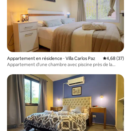
Appartement en résidence ⋅ Villa Carlos Paz
Évaluation mo
4,68 (37)
Appartement d'une chambre avec piscine près de la
rivière