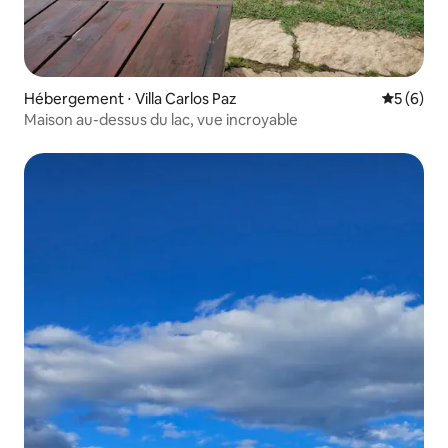
Hébergement ⋅ Villa Carlos Paz
Évaluatio
5 (6)
Maison au-dessus du lac, vue incroyable