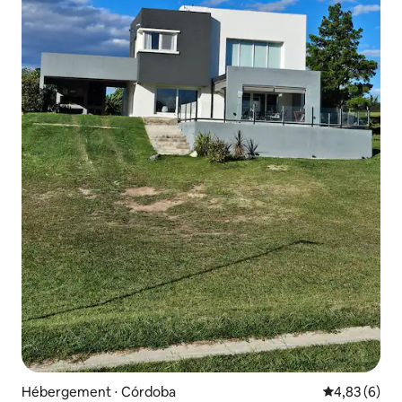
Hébergement ⋅ Córdoba
Évaluation m
4,83 (6)