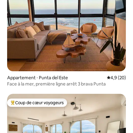
Appartement ⋅ Punta del Este
Évaluation m
4,9 (20)
Face à la mer, première ligne arrêt 3 brava Punta
Coup de cœur voyageurs
Coups de cœur voyageurs les plus appréciés