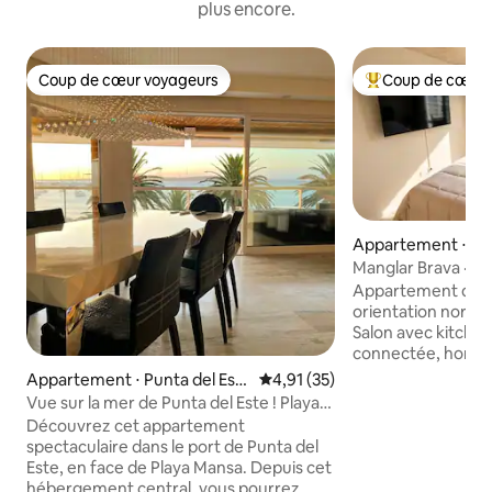
plus encore.
Coup de cœur voyageurs
Coup de cœur 
Coup de cœur voyageurs
Coups de cœur vo
Appartement ⋅ Pun
Manglar Brava · À
mer · 11e étage
Appartement desig
orientation nord, 
Salon avec kitchen
connectée, home c
climatisation. Cha
Appartement ⋅ Punta del Est
Évaluation moyenne sur la base
4,91 (35)
Smart TV. Balcon 
e
Vue sur la mer de Punta del Este ! Playa
électrique et bell
Mansa. Puerto.
Découvrez cet appartement
Este. Jusqu'à 4 p
spectaculaire dans le port de Punta del
lit double. Le bâtiment dispose d'une
Este, en face de Playa Mansa. Depuis cet
piscine chauffée, 
hébergement central, vous pourrez