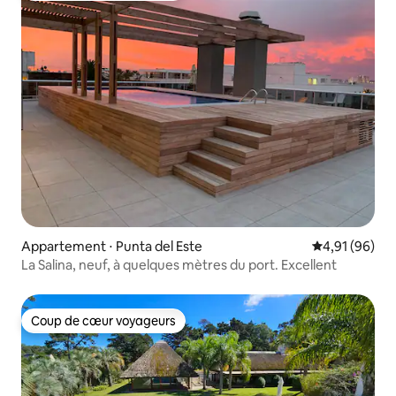
Appartement ⋅ Punta del Este
Évaluation mo
4,91 (96)
La Salina, neuf, à quelques mètres du port. Excellent
Coup de cœur voyageurs
Coup de cœur voyageurs