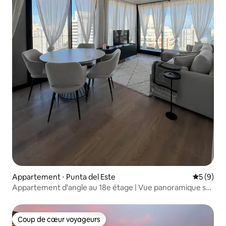
Appartement ⋅ Punta del Este
Évaluatio
5 (9)
Appartement d'angle au 18e étage | Vue panoramique sur
Punta del Este
Coup de cœur voyageurs
Coup de cœur voyageurs