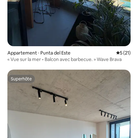
Appartement ⋅ Punta del Este
Évaluation
5 (21)
« Vue sur la mer • Balcon avec barbecue. » Wave Brava
Superhôte
Superhôte