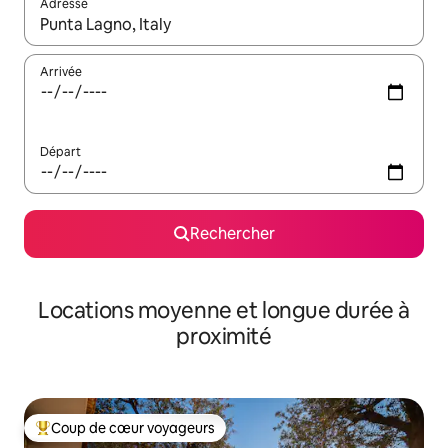
Adresse
Lorsque les résultats s'affichent, utilisez les flèches vers le hau
Arrivée
Départ
Rechercher
Locations moyenne et longue durée à
proximité
Coup de cœur voyageurs
Coups de cœur voyageurs les plus appréciés