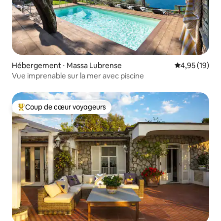
Hébergement ⋅ Massa Lubrense
Évaluation mo
4,95 (19)
Vue imprenable sur la mer avec piscine
Coup de cœur voyageurs
Coups de cœur voyageurs les plus appréciés