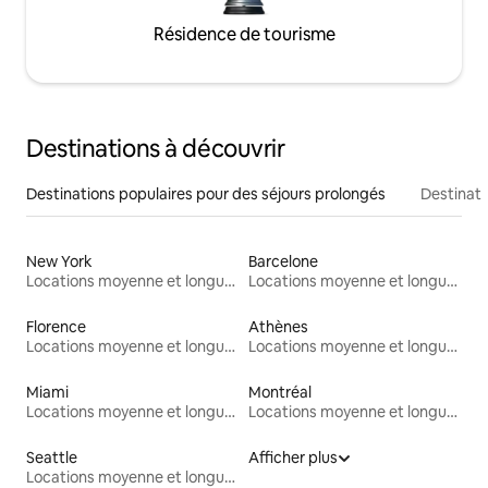
Résidence de tourisme
Destinations à découvrir
Destinations populaires pour des séjours prolongés
Destinati
New York
Barcelone
Locations moyenne et longue durée
Locations moyenne et longue durée
Florence
Athènes
Locations moyenne et longue durée
Locations moyenne et longue durée
Miami
Montréal
Locations moyenne et longue durée
Locations moyenne et longue durée
Seattle
Afficher plus
Locations moyenne et longue durée