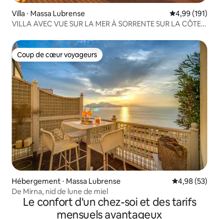
Villa ⋅ Massa Lubrense
Évaluation moy
4,99 (191)
VILLA AVEC VUE SUR LA MER À SORRENTE SUR LA CÔTE
AMALFITAINE
Coup de cœur voyageurs
Coup de cœur voyageurs
Hébergement ⋅ Massa Lubrense
Évaluation mo
4,98 (53)
De Mirna, nid de lune de miel
Le confort d'un chez-soi et des tarifs
mensuels avantageux