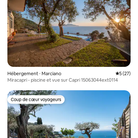
Hébergement ⋅ Marciano
Évaluation
5 (27)
Miracapri - piscine et vue sur Capri 15063044ext0114
Coup de cœur voyageurs
Coup de cœur voyageurs