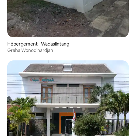
Hébergement ⋅ Wadaslintang
Graha Wonodihardjan