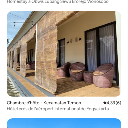
Homestay à Obwis Lubang Sewu Erorejo Wonosobo
Chambre d'hôtel ⋅ Kecamatan Temon
Évaluation m
4,33 (6)
Hôtel près de l'aéroport international de Yogyakarta