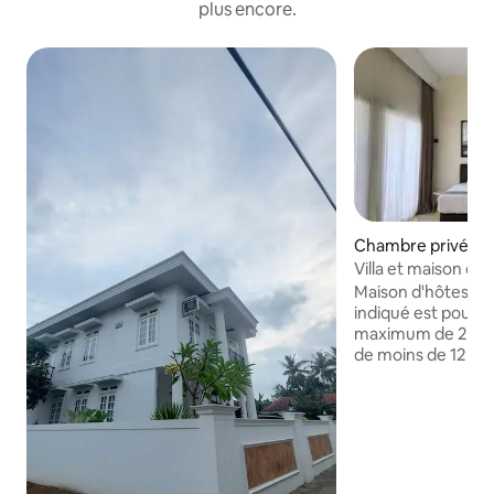
plus encore.
Chambre privée ⋅
Villa et maison d'
de l'aéroport YIA
Maison d'hôtes Omah Pr
indiqué est pour 
maximum de 2 voy
de moins de 12 ans s
Évadez-vous dans la
seulement 5 minut
YIA ! Notre logement propose des
chambres spacieus
lits King Size, baig
gratuit. Idéal pou