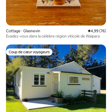
Cottage ⋅ Glasnevin
Évaluation mo
4,99 (76)
Évadez-vous dans la célèbre région viticole de Waipara
Coup de cœur voyageurs
Coup de cœur voyageurs