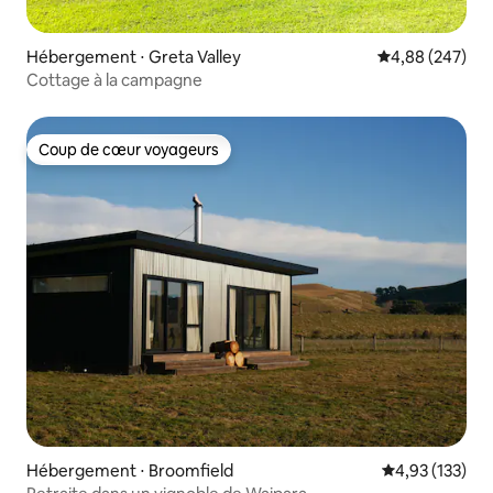
Hébergement ⋅ Greta Valley
Évaluation moy
4,88 (247)
Cottage à la campagne
Coup de cœur voyageurs
Coup de cœur voyageurs
Hébergement ⋅ Broomfield
Évaluation moy
4,93 (133)