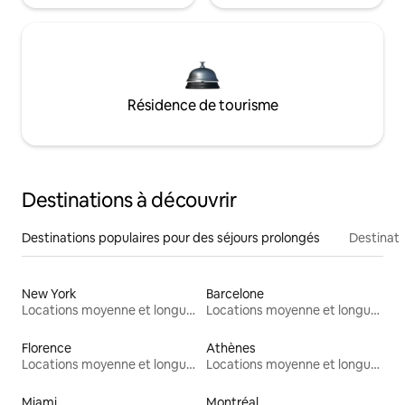
Résidence de tourisme
Destinations à découvrir
Destinations populaires pour des séjours prolongés
Destinati
New York
Barcelone
Locations moyenne et longue durée
Locations moyenne et longue durée
Florence
Athènes
Locations moyenne et longue durée
Locations moyenne et longue durée
Miami
Montréal