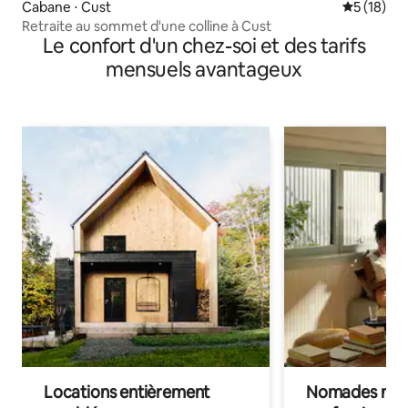
Cabane ⋅ Cust
Évaluation
5 (18)
Retraite au sommet d'une colline à Cust
Le confort d'un chez-soi et des tarifs
mensuels avantageux
Locations entièrement
Nomades num