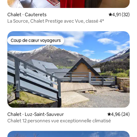
Chalet ⋅ Cauterets
Évaluation mo
4,91 (32)
La Source, Chalet Prestige avec Vue, classé 4*
Coup de cœur voyageurs
Coup de cœur voyageurs
Chalet ⋅ Luz-Saint-Sauveur
Évaluation mo
4,96 (24)
Chalet 12 personnes vue exceptionnelle climatisé