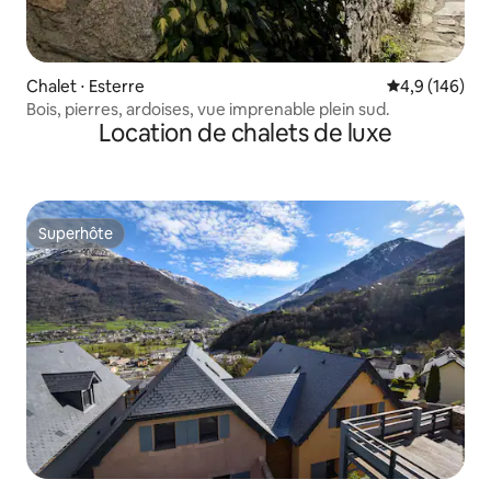
Chalet ⋅ Esterre
Évaluation mo
4,9 (146)
Bois, pierres, ardoises, vue imprenable plein sud.
Location de chalets de luxe
Superhôte
Superhôte