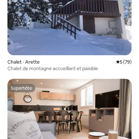
Chalet ⋅ Arette
Évaluation
5 (79)
Chalet de montagne accueillant et paisible
Superhôte
Superhôte