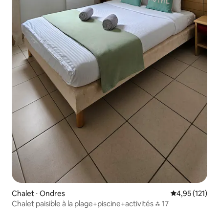
Chalet ⋅ Ondres
Évaluation moy
4,95 (121)
Chalet paisible à la plage+piscine+activités ⁂ 17