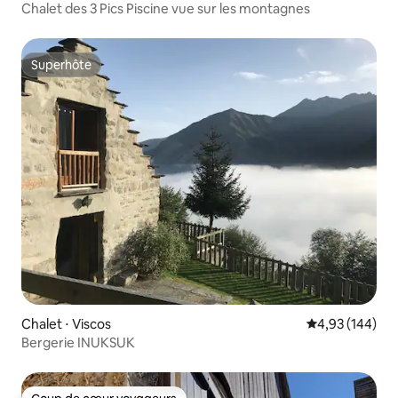
Chalet des 3 Pics Piscine vue sur les montagnes
Superhôte
Superhôte
Chalet ⋅ Viscos
Évaluation moy
4,93 (144)
Bergerie INUKSUK