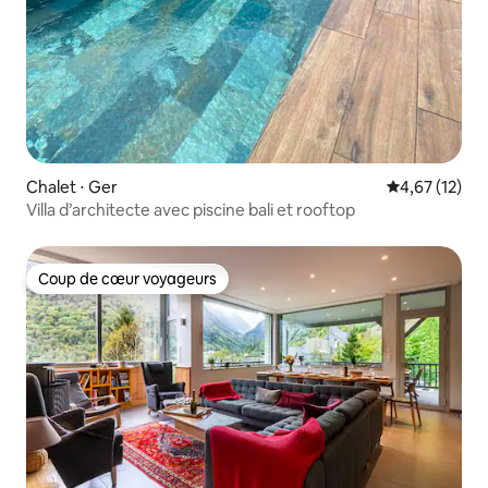
Chalet ⋅ Ger
Évaluation mo
4,67 (12)
Villa d’architecte avec piscine bali et rooftop
Coup de cœur voyageurs
Coup de cœur voyageurs