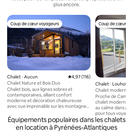
plus encore.
Coup de cœur voyageurs
Coup de cœur vo
Coup de cœur voyageurs
Coup de cœur vo
Chalet ⋅ Aucun
Évaluation moyenne sur la base 
4,97 (116)
Chalet Nature et Bois Duo
Chalet ⋅ Louhosso
Chalet bois, aux lignes sobres et
Chalet moderne T
contemporaines, alliant confort
terrasse
Proche de Cambo l
moderne et décoration chaleureuse
chalet moderne ne
avec vue imprenable sur les montagnes,
au calme dans prop
dans un petit hameau de 5 chalets haut
pour tous voyageu
de gamme, placés dans un espace
Équipements populaires dans les chalets
amoureux de la na
privilégié de notre petit camping, point
Cambo les Bains, 1
en location à Pyrénées-Atlantiques
de départ de multiples randonnées &
min de St Jean Pie