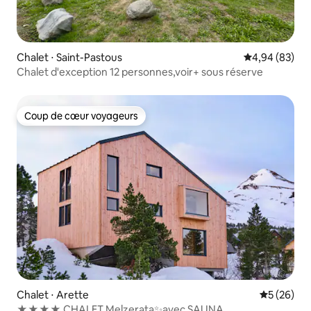
Chalet ⋅ Saint-Pastous
Évaluation mo
4,94 (83)
Chalet d'exception 12 personnes,voir+ sous réserve
Coup de cœur voyageurs
Coup de cœur voyageurs
Chalet ⋅ Arette
Évaluation
5 (26)
★★★★ CHALET Melzerata✨avec SAUNA