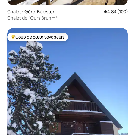
Chalet ⋅ Gère-Bélesten
Évaluation moy
4,84 (100)
Chalet de l'Ours Brun ***
Coup de cœur voyageurs
Coups de cœur voyageurs les plus appréciés