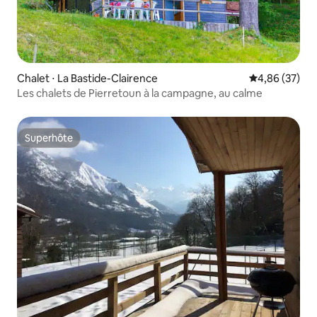
Chalet ⋅ La Bastide-Clairence
Évaluation mo
4,86 (37)
Les chalets de Pierretoun à la campagne, au calme
Superhôte
Superhôte