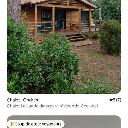
Chalet ⋅ Ondres
Évaluatio
5 (7)
Chalet La Lande dans parc résidentiel écolabel
Coup de cœur voyageurs
Coups de cœur voyageurs les plus appréciés