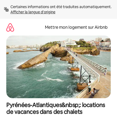
Aller
Certaines informations ont été traduites automatiquement. 
directement
Afficher la langue d'origine
au
contenu
Mettre mon logement sur Airbnb
Pyrénées-Atlantiques&nbsp;: locations
de vacances dans des chalets