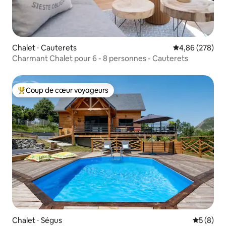
Chalet ⋅ Cauterets
Évaluation moy
4,86 (278)
Charmant Chalet pour 6 - 8 personnes - Cauterets
Coup de cœur voyageurs
Coups de cœur voyageurs les plus appréciés
Chalet ⋅ Ségus
Évaluatio
5 (8)