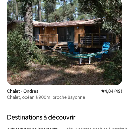
Chalet ⋅ Ondres
Évaluation mo
4,84 (49)
Chalet, océan à 900m, proche Bayonne
Destinations à découvrir