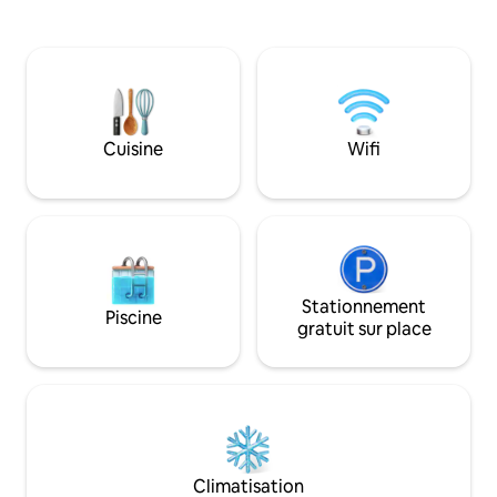
activités. Une séance (1h30) offerte à
des plages de la 
l'Espace Bien-être, espace bien distinct
confort : Frigo/co
du chalet, avec SPA et SAUNA
onde,lave vaisselle,
entièrement privatisé. Ne sont pas
bouilloire, table et
compris, le linge de lit et de toilette.
Extérieur : terrass
Possibilité de location.
montagne,
table,chaises,tra
Cuisine
Wifi
Stationnement
Piscine
gratuit sur place
Climatisation